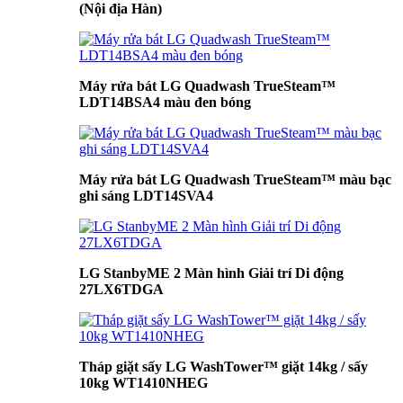
(Nội địa Hàn)
Máy rửa bát LG Quadwash TrueSteam™
LDT14BSA4 màu đen bóng
Máy rửa bát LG Quadwash TrueSteam™ màu bạc
ghi sáng LDT14SVA4
LG StanbyME 2 Màn hình Giải trí Di động
27LX6TDGA
Tháp giặt sấy LG WashTower™ giặt 14kg / sấy
10kg WT1410NHEG