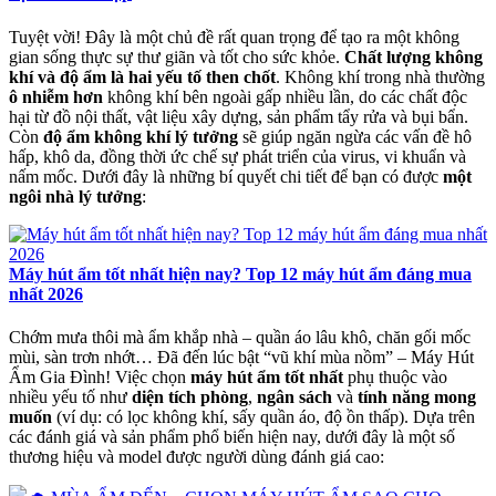
Tuyệt vời! Đây là một chủ đề rất quan trọng để tạo ra một không
gian sống thực sự thư giãn và tốt cho sức khỏe.
Chất lượng không
khí và độ ẩm là hai yếu tố then chốt
. Không khí trong nhà thường
ô nhiễm hơn
không khí bên ngoài gấp nhiều lần, do các chất độc
hại từ đồ nội thất, vật liệu xây dựng, sản phẩm tẩy rửa và bụi bẩn.
Còn
độ ẩm không khí lý tưởng
sẽ giúp ngăn ngừa các vấn đề hô
hấp, khô da, đồng thời ức chế sự phát triển của virus, vi khuẩn và
nấm mốc. Dưới đây là những bí quyết chi tiết để bạn có được
một
ngôi nhà lý tưởng
:
Máy hút ẩm tốt nhất hiện nay? Top 12 máy hút ẩm đáng mua
nhất 2026
Chớm mưa thôi mà ẩm khắp nhà – quần áo lâu khô, chăn gối mốc
mùi, sàn trơn nhớt… Đã đến lúc bật “vũ khí mùa nồm” – Máy Hút
Ẩm Gia Đình! Việc chọn
máy hút ẩm tốt nhất
phụ thuộc vào
nhiều yếu tố như
diện tích phòng
,
ngân sách
và
tính năng mong
muốn
(ví dụ: có lọc không khí, sấy quần áo, độ ồn thấp). Dựa trên
các đánh giá và sản phẩm phổ biến hiện nay, dưới đây là một số
thương hiệu và model được người dùng đánh giá cao: