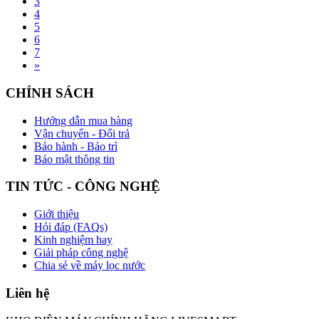
3
4
5
6
7
»
CHÍNH SÁCH
Hướng dẫn mua hàng
Vận chuyển - Đổi trả
Bảo hành - Bảo trì
Bảo mật thông tin
TIN TỨC - CÔNG NGHỆ
Giới thiệu
Hỏi đáp (FAQs)
Kinh nghiệm hay
Giải pháp công nghệ
Chia sẻ về máy lọc nước
Liên hệ