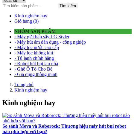
Tìm kiếm
Kinh nghiệm hay
Giỏ hàng (
0
)
NHÓM SẢN PHẨM
› Máy giặt hấp sấy LG Styler
› Máy hút ẩm dân dụng - công nghiệp
› Máy lọc nước cao cấp
› Máy lọc không khí
› Tủ lạnh chính hãng
› Robot hút bụi lau nhà
› Ghế Ô Tô Cho Bé
› Gia dụng thông minh
Trang chủ
Kinh nghiệm hay
Kinh nghiệm hay
So sánh Mova và Roborock: Thương hiệu máy hút bụi robot
nào phù hợp với bạn?