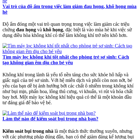
Vai trò của độ ẩm trong việc làm giảm đau họng, khô họng mùa
hè
Độ ẩm đóng một vai trò quan trọng trong việc làm giảm các triệu
chứng
đau họng
và
khô họng
, đặc biệt là vào mùa hè khi việc sử
dụng điều hòa không khí có thể làm không khí trở nên khô hơn.
Tìm máy lọc không khí tốt nhất cho phòng trẻ sơ sinh: Cách
tạo không gian êm dịu cho bé yêu
Không khí trong lành là yếu tố nền tảng cho sức khỏe hô hấp và
giấc ngủ của trẻ sơ sinh. Với hệ miễn dịch và phổi còn non nớt, bé
yêu của bạn dễ bị ảnh hưởng bởi các chất ô nhiễm trong không khí
như bụi mịn, phấn hoa, lông thú cưng, vi khuẩn, vi rút và hóa chất
bay hơi. Một máy lọc không khí hiệu quả có thể là một khoản đầu
tư đáng giá để bảo vệ bé.
Làm thế nào để kiểm soát bụi trong nhà bạn?
Kiểm soát bụi trong nhà
là một thách thức thường xuyên, nhưng
với các phương pháp đúng đắn, bạn có thể giảm đáng kể lượng bụi