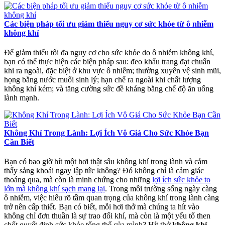
Các biện pháp tối ưu giảm thiểu nguy cơ sức khỏe từ ô nhiễm
không khí
Để giảm thiểu tối đa nguy cơ cho sức khỏe do ô nhiễm không khí,
bạn có thể thực hiện các biện pháp sau: đeo khẩu trang đạt chuẩn
khi ra ngoài, đặc biệt ở khu vực ô nhiễm;
thường xuyên vệ sinh mũi,
họng bằng nước muối sinh lý;
hạn chế ra ngoài khi chất lượng
không khí kém;
và tăng cường sức đề kháng bằng chế độ ăn uống
lành mạnh.
Không Khí Trong Lành: Lợi Ích Vô Giá Cho Sức Khỏe Bạn
Cần Biết
Bạn có bao giờ hít một hơi thật sâu không khí trong lành và cảm
thấy sảng khoái ngay lập tức không? Đó không chỉ là cảm giác
thoáng qua, mà còn là minh chứng cho những
lợi ích sức khỏe to
lớn mà không khí sạch mang lại
. Trong môi trường sống ngày càng
ô nhiễm, việc hiểu rõ tầm quan trọng của không khí trong lành càng
trở nên cấp thiết. Bạn có biết, mỗi hơi thở mà chúng ta hít vào
không chỉ đơn thuần là sự trao đổi khí, mà còn là một yếu tố then
chốt quyết định sức khỏe tổng thể của mình? Hít thở
không khí