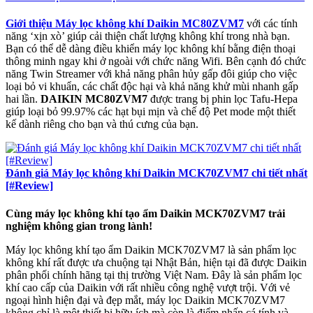
Giới thiệu Máy lọc không khí Daikin MC80ZVM7
với các tính
năng ‘xịn xò’ giúp cải thiện chất lượng không khí trong nhà bạn.
Bạn có thể dễ dàng điều khiển máy lọc không khí bằng điện thoại
thông minh ngay khi ở ngoài với chức năng Wifi. Bên cạnh đó chức
năng Twin Streamer với khả năng phân hủy gấp đôi giúp cho việc
loại bỏ vi khuẩn, các chất độc hại và khả năng khử mùi nhanh gấp
hai lần.
DAIKIN MC80ZVM7
được trang bị phin lọc Tafu-Hepa
giúp loại bỏ 99.97% các hạt bụi mịn và chế độ Pet mode một thiết
kế dành riêng cho bạn và thú cưng của bạn.
Đánh giá Máy lọc không khí Daikin MCK70ZVM7 chi tiết nhất
[#Review]
Cùng máy lọc không khí tạo ẩm Daikin MCK70ZVM7 trải
nghiệm không gian trong lành!
Máy lọc không khí tạo ẩm Daikin MCK70ZVM7 là sản phẩm lọc
không khí rất được ưa chuộng tại Nhật Bản, hiện tại đã được Daikin
phân phối chính hãng tại thị trường Việt Nam. Đây là sản phẩm lọc
khí cao cấp của Daikin với rất nhiều công nghệ vượt trội. Với vẻ
ngoại hình hiện đại và đẹp mắt, máy lọc Daikin MCK70ZVM7
không chỉ là một thiết bị hữu ích mà còn là điểm nhấn cá tính và