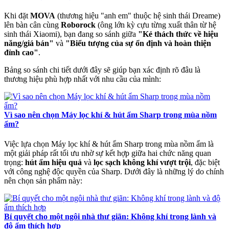
Khi đặt
MOVA
(thương hiệu "anh em" thuộc hệ sinh thái Dreame)
lên bàn cân cùng
Roborock
(ông lớn kỳ cựu từng xuất thân từ hệ
sinh thái Xiaomi), bạn đang so sánh giữa
"Kẻ thách thức về hiệu
năng/giá bán"
và
"Biểu tượng của sự ổn định và hoàn thiện
đỉnh cao"
.
Bảng so sánh chi tiết dưới đây sẽ giúp bạn xác định rõ đâu là
thương hiệu phù hợp nhất với nhu cầu của mình:
Vì sao nên chọn Máy lọc khí & hút ẩm Sharp trong mùa nồm
ẩm?
Việc lựa chọn Máy lọc khí & hút ẩm Sharp trong mùa nồm ẩm là
một giải pháp rất tối ưu nhờ sự kết hợp giữa hai chức năng quan
trọng:
hút ẩm hiệu quả
và
lọc sạch không khí vượt trội
, đặc biệt
với công nghệ độc quyền của Sharp. Dưới đây là những lý do chính
nên chọn sản phẩm này:
Bí quyết cho một ngôi nhà thư giãn: Không khí trong lành và
độ ẩm thích hợp