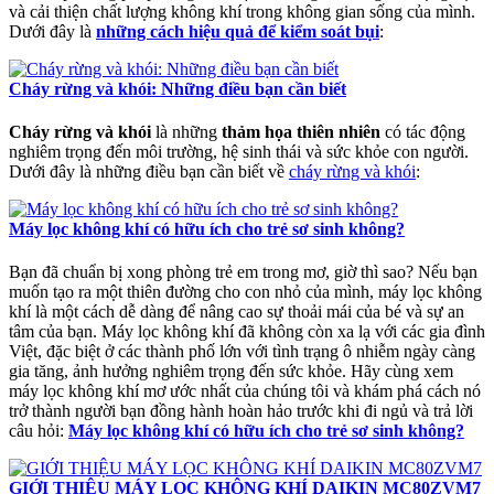
và cải thiện chất lượng không khí trong không gian sống của mình.
Dưới đây là
những cách hiệu quả để kiểm soát bụi
:
Cháy rừng và khói: Những điều bạn cần biết
Cháy rừng và khói
là những
thảm họa thiên nhiên
có tác động
nghiêm trọng đến môi trường, hệ sinh thái và sức khỏe con người.
Dưới đây là những điều bạn cần biết về
cháy rừng và khói
:
Máy lọc không khí có hữu ích cho trẻ sơ sinh không?
Bạn đã chuẩn bị xong phòng trẻ em trong mơ, giờ thì sao? Nếu bạn
muốn tạo ra một thiên đường cho con nhỏ của mình, máy lọc không
khí là một cách dễ dàng để nâng cao sự thoải mái của bé và sự an
tâm của bạn. Máy lọc không khí đã không còn xa lạ với các gia đình
Việt, đặc biệt ở các thành phố lớn với tình trạng ô nhiễm ngày càng
gia tăng, ảnh hưởng nghiêm trọng đến sức khỏe. Hãy cùng xem
máy lọc không khí mơ ước nhất của chúng tôi và khám phá cách nó
trở thành người bạn đồng hành hoàn hảo trước khi đi ngủ và trả lời
câu hỏi:
Máy lọc không khí có hữu ích cho trẻ sơ sinh không?
GIỚI THIỆU MÁY LỌC KHÔNG KHÍ DAIKIN MC80ZVM7