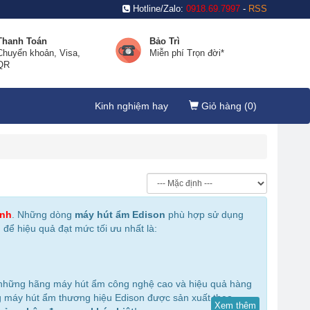
Hotline/Zalo:
0918.69.7997
-
RSS
Thanh Toán
Bảo Trì
Chuyển khoản, Visa,
Miễn phí Trọn đời*
QR
Kinh nghiệm hay
Giỏ hàng (
0
)
ình
. Những dòng
máy hút ẩm Edison
phù hợp sử dụng
để hiệu quả đạt mức tối ưu nhất là:
g những hãng máy hút ẩm công nghệ cao và hiệu quả hàng
ụng máy hút ẩm thương hiệu Edison được sản xuất theo
Xem thêm