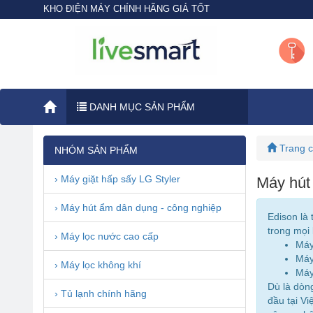
KHO ĐIỆN MÁY CHÍNH HÃNG GIÁ TỐT
DANH MỤC SẢN PHẨM
Trang 
NHÓM SẢN PHẨM
› Máy giặt hấp sấy LG Styler
Máy hút
› Máy hút ẩm dân dụng - công nghiệp
Edison là 
trong mọi 
› Máy lọc nước cao cấp
Máy
Máy
› Máy lọc không khí
Máy
Dù là dòn
› Tủ lạnh chính hãng
đầu tại V