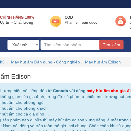
CHÍNH HÃNG 100%
COD
Uy tín - Chất lượng
Phạm vi Toàn quốc
Tìm kiếm
chủ
Máy hút ẩm Dân dụng - Công nghiệp
Máy hút ẩm Edison
 ẩm Edison
thương hiệu nổi tiếng đến từ
Canada
với dòng
máy hút ẩm cho gia đ
không gian của gia đình, trong đó có phân ra nhiều môi trường hút ẩm 
 hút ẩm cho phòng ngủ
 hút ẩm cho phòng khách
 hút ẩm cho cả gia đình ...
g sản phẩm nào đi nữa thì máy hút ẩm edison xứng đáng là một tron
iệt Nam nói riêng và trên toàn thế giới nói chung. Chắc chắn khi sử d