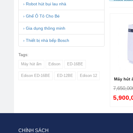
công nghệ
› Robot hút bụi lau nhà
Tại 
› Ghế Ô Tô Cho Bé
Tại
LiveS
› Gia dụng thông minh
hàng. Vậy
một nguy
› Thiết bị nhà bếp Bosch
Tất cả lờ
chất lượn
Tags:
1. Ứn
Máy hút ẩm
Edison
ED-16BE
Máy hút ẩ
Edison ED-16BE
ED-12BE
Edison 12
Không chỉ
Máy hút 
đại, chất 
7,650,00
Đặc biệt,
5,900,
Cài
CHÍNH SÁCH