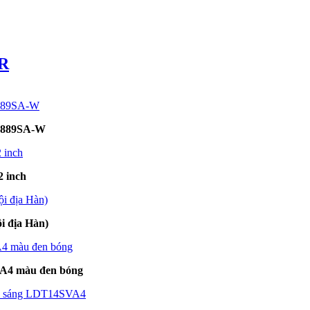
R
2U889SA-W
 inch
địa Hàn)
A4 màu đen bóng