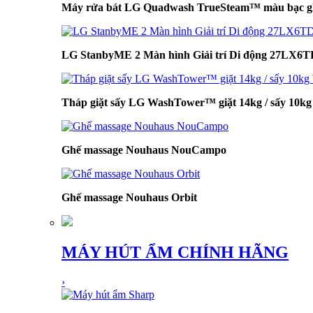
Máy rửa bát LG Quadwash TrueSteam™ màu bạc 
LG StanbyME 2 Màn hình Giải trí Di động 27LX6
Tháp giặt sấy LG WashTower™ giặt 14kg / sấy 1
Ghế massage Nouhaus NouCampo
Ghế massage Nouhaus Orbit
MÁY HÚT ẨM CHÍNH HÃNG
›