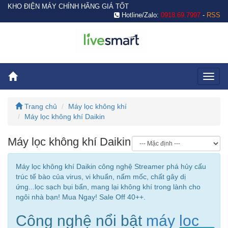
KHO ĐIỆN MÁY CHÍNH HÃNG GIÁ TỐT
Hotline/Zalo:
0918.69.7997
-
RSS
Toggl
naviga
Trang chủ
Máy lọc không khí
Máy lọc không khí Daikin
Máy lọc không khí Daikin
Máy lọc không khí Daikin công nghệ Streamer phá hủy cấu
trúc tế bào của virus, vi khuẩn, nấm mốc, chất gây dị
ứng...lọc sạch bụi bẩn, mang lại không khí trong lành cho
ngôi nhà bạn! Mua Ngay! Sale Off 40++.
Công nghệ nổi bật
máy lọc