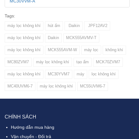
MC30VVM-A
Tags:
máy lọc không khí
hút ẩm
Daikin
JPF12AV2
máy lọc không khí
Daikin
MCK555AVMV-T
máy lọc không khí
MCK555AVM-W
máy lọc
không khí
MC80ZVM7
máy lọc không khí
tạo ẩm
MCK70ZVM7
máy lọc không khí
MC30YVM7
máy
lọc không khí
MC40UVM6-7
máy lọc không khí
MC55UVM6-7
CHÍNH SÁCH
Hướng dẫn mua hàng
Vận chuyển - Đổi trả