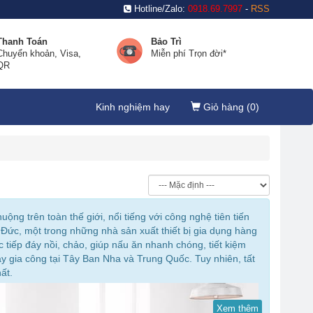
Hotline/Zalo:
0918.69.7997
-
RSS
Thanh Toán
Bảo Trì
Chuyển khoản, Visa,
Miễn phí Trọn đời*
QR
Kinh nghiệm hay
Giỏ hàng (
0
)
ộng trên toàn thế giới, nổi tiếng với công nghệ tiên tiến
Đức, một trong những nhà sản xuất thiết bị gia dụng hàng
tiếp đáy nồi, chảo, giúp nấu ăn nhanh chóng, tiết kiệm
 gia công tại Tây Ban Nha và Trung Quốc. Tuy nhiên, tất
ất.
Xem thêm