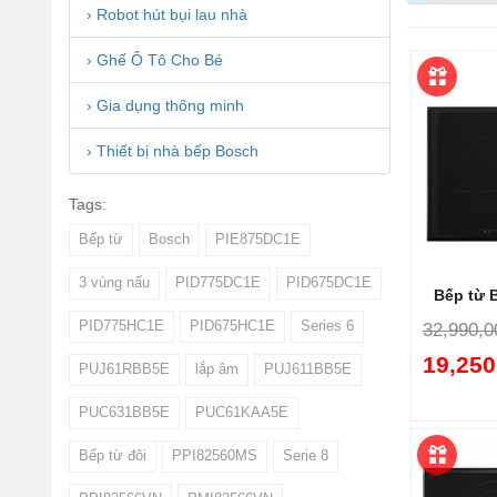
› Robot hút bụi lau nhà
› Ghế Ô Tô Cho Bé
› Gia dụng thông minh
› Thiết bị nhà bếp Bosch
Tags:
Bếp từ
Bosch
PIE875DC1E
3 vùng nấu
PID775DC1E
PID675DC1E
Bếp từ 
PID775HC1E
PID675HC1E
Series 6
32,990,0
19,250
Ưu điể
PUJ61RBB5E
lắp âm
PUJ611BB5E
Côn
PUC631BB5E
PUC61KAA5E
thờ
hóa
Bếp từ đôi
PPI82560MS
Serie 8
Thi