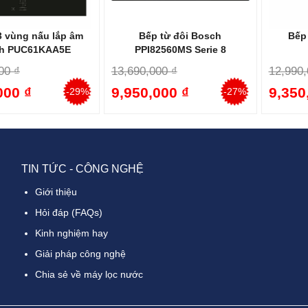
h năng an toàn:
Khóa an toàn trẻ em:
Ngăn ngừa trẻ em vô tình bật bếp hoặc thay đ
3 vùng nấu lắp âm
Bếp từ đôi Bosch
Bếp
h PUC61KAA5E
PPI82560MS Serie 8
Cảnh báo nhiệt dư:
Hiển thị đèn báo khi vùng nấu còn nóng sau khi
00 ₫
13,690,000 ₫
12,990,
Tự động ngắt khi không sử dụng/quá nhiệt:
Bếp sẽ tự động tắt n
000 ₫
9,950,000 ₫
9,350
-29%
-27%
Cảnh báo chống tràn:
Giúp ngăn ngừa sự cố chập cháy do nước t
TIN TỨC - CÔNG NGHỆ
Giới thiệu
Hỏi đáp (FAQs)
Kinh nghiệm hay
Giải pháp công nghệ
Chia sẻ về máy lọc nước