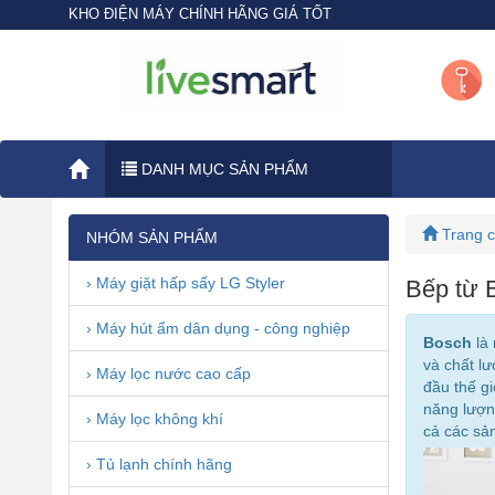
KHO ĐIỆN MÁY CHÍNH HÃNG GIÁ TỐT
DANH MỤC SẢN PHẨM
Trang 
NHÓM SẢN PHẨM
› Máy giặt hấp sấy LG Styler
Bếp từ 
› Máy hút ẩm dân dụng - công nghiệp
Bosch
là 
và chất l
› Máy lọc nước cao cấp
đầu thế gi
năng lượn
› Máy lọc không khí
cả các sả
› Tủ lạnh chính hãng