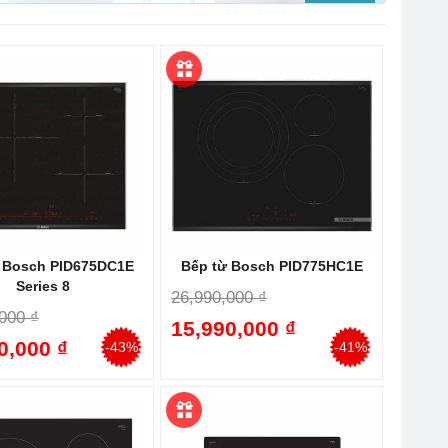
 Bosch PID675DC1E
Bếp từ Bosch PID775HC1E
Series 8
26,990,000 ₫
000 ₫
15,990,000 ₫
0,000 ₫
-43%
-41%
hiểu từ 4600W trở lên), giúp làm nóng nhanh và tiết kiệm
ển đổi gần như toàn bộ điện năng thành nhiệt năng, tối ưu