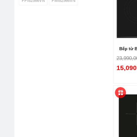
PPI82566VN
PMI82566VN
Tín
Bếp từ 
23,990,0
15,090