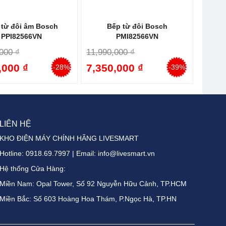
ổi cài đặt.
 từ đôi âm Bosch
Bếp từ đôi Bosch
PPI82566VN
PMI82566VN
 tắt bếp, giúp tránh chạm vào.
000 ₫
11,990,000 ₫
ếu không có nồi hoặc khi quá tải nhiệt, đảm bảo an toàn.
,000 ₫
7,350,000 ₫
-28%
-39%
ràn.
LIÊN HỆ
KHO ĐIỆN MÁY CHÍNH HÃNG LIVESMART
Hotline:
0918.69.7997
| Email: info@livesmart.vn
Hệ thống Cửa Hàng:
Miền Nam: Opal Tower, Số 92 Nguyễn Hữu Cảnh, TP.HCM
Miền Bắc: Số 603 Hoàng Hoa Thám, P.Ngọc Hà, TP.HN