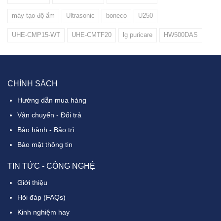
không khí cao cấp và thông minh LiveSmart phân phối:
máy tạo độ ẩm
Ultrasonic
boneco
U250
UHE-CMP15-WT
UHE-CMTF20
lg puricare
HW500DAS
CHÍNH SÁCH
Hướng dẫn mua hàng
Vận chuyển - Đổi trả
Bảo hành - Bảo trì
Bảo mật thông tin
TIN TỨC - CÔNG NGHỆ
Giới thiệu
Hỏi đáp (FAQs)
Kinh nghiệm hay