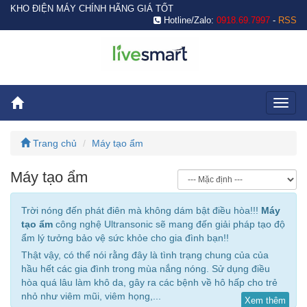
KHO ĐIỆN MÁY CHÍNH HÃNG GIÁ TỐT
Hotline/Zalo:
0918.69.7997
-
RSS
Toggl
naviga
Trang chủ
Máy tạo ẩm
Máy tạo ẩm
Trời nóng đến phát điên mà không dám bật điều hòa!!!
Máy
tạo ẩm
công nghệ Ultransonic sẽ mang đến giải pháp tạo độ
ẩm lý tưởng bảo vệ sức khỏe cho gia đình bạn!!
Thật vậy, có thể nói rằng đây là tình trạng chung của của
hầu hết các gia đình trong mùa nắng nóng. Sử dụng điều
hòa quá lâu làm khô da, gây ra các bệnh về hô hấp cho trẻ
nhỏ như viêm mũi, viêm họng,...
Xem thêm