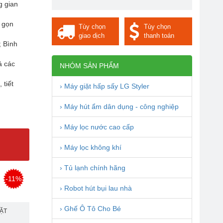
g gian
n gọn
Tùy chọn
Tùy chọn
giao dịch
thanh toán
; Bình
ả các
NHÓM SẢN PHẨM
 tiết
› Máy giặt hấp sấy LG Styler
› Máy hút ẩm dân dụng - công nghiệp
› Máy lọc nước cao cấp
› Máy lọc không khí
› Tủ lạnh chính hãng
-11%
› Robot hút bụi lau nhà
› Ghế Ô Tô Cho Bé
ĐẶT