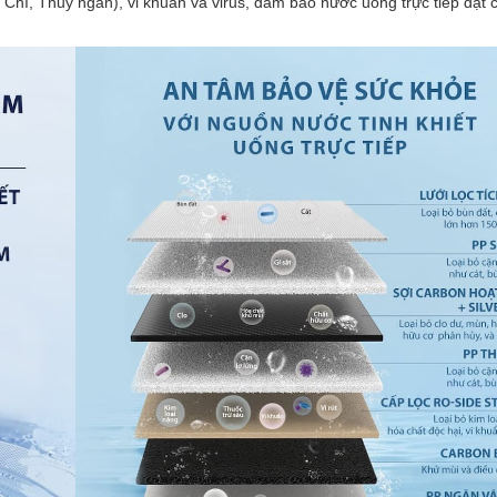
 Chì, Thủy ngân), vi khuẩn và virus, đảm bảo nước uống trực tiếp đạt