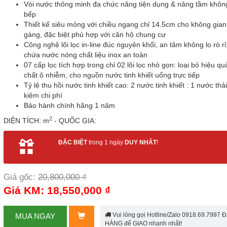
Vòi nước thông minh đa chức năng tiện dụng & nâng tầm khôn
bếp
Thiết kế siêu mỏng với chiều ngang chỉ 14.5cm cho không gia
gàng, đặc biệt phù hợp với căn hộ chung cư
Công nghệ lõi lọc in-line đúc nguyên khối, an tâm không lo rò rỉ
chứa nước nóng chất liệu inox an toàn
07 cấp lọc tích hợp trong chỉ 02 lõi lọc nhỏ gọn: loại bỏ hiệu qu
chất ô nhiễm, cho nguồn nước tinh khiết uống trực tiếp
Tỷ lệ thu hồi nước tinh khiết cao: 2 nước tinh khiết : 1 nước thải,
kiệm chi phí
Bảo hành chính hãng 1 năm
2
DIỆN TÍCH: m
- QUỐC GIA:
ĐẶC BIỆT
trong 1 ngày
DUY NHẤT
!
Giá gốc:
20,800,000 ₫
Giá KM: 18,550,000 ₫
Vui lòng gọi Hotline/Zalo 0918.69.7997 
MUA NGAY
HÀNG để GIAO nhanh nhất!