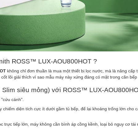
. Smith ROSS™ LUX-AOU800HOT ?
HOT
không chỉ đơn thuần là mua một thiết bị lọc nước, mà là nâng cấp t
 cốt lõi giải thích vì sao mẫu máy này xứng đáng có mặt trong căn bếp
t kế Slim siêu mỏng) với ROSS™ LUX-AOU800H
 "cứu cánh".
y chiếm diện tích cực ít dưới gầm tủ bếp, để lại khoảng trống lớn cho c
c trực tiếp lớn, máy không cần bình áp cồng kềnh, loại bỏ nguy cơ tái