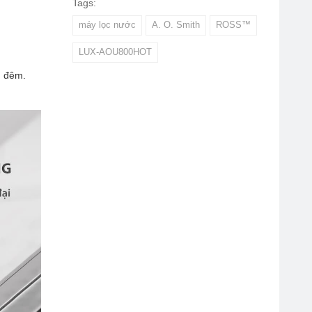
Tags:
máy lọc nước
A. O. Smith
ROSS™
LUX-AOU800HOT
n đêm.