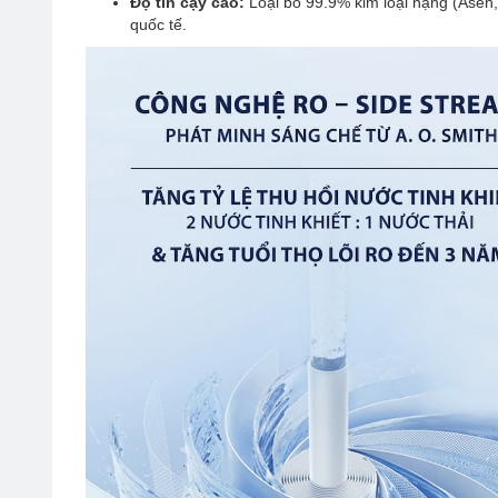
Độ tin cậy cao:
Loại bỏ 99.9% kim loại nặng (Asen,
quốc tế.