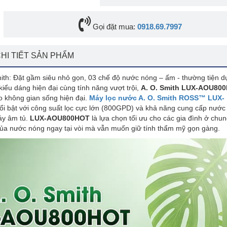
Gọi đặt mua:
0918.69.7997
HI TIẾT SẢN PHẨM
h: Đặt gầm siêu nhỏ gọn, 03 chế độ nước nóng – ấm - thường tiện d
iểu dáng hiện đại cùng tính năng vượt trội,
A. O. Smith LUX-AOU80
o không gian sống hiện đại.
Máy lọc nước A. O. Smith ROSS™ LUX-
ổi bật với công suất lọc cực lớn (800GPD) và khả năng cung cấp nước
máy âm tủ.
LUX-AOU800HOT
là lựa chọn tối ưu cho các gia đình ở chu
 của nước nóng ngay tại vòi mà vẫn muốn giữ tính thẩm mỹ gọn gàng.