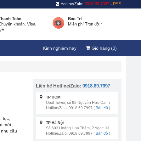
Hotline/Zalo:
0918.69.7997
-
RSS
Thanh Toán
Bảo Trì
Chuyển khoản, Visa,
Miễn phí Trọn đời*
QR
Kinh nghiệm hay
Giỏ hàng (
0
)
Liên hệ Hotline/Zalo:
0918.69.7997
TP HCM
Opal Tower, số 92 Nguyễn Hữu Cảnh
Hotline/Zalo: 0918.69.7997 (
Bản đồ
)
 tục,
TP Hà Nội
ơi mới
Số 603 Hoàng Hoa Thám, P.Ngọc Hà
ả nhu cầu
Hotline/Zalo: 0918.69.7997 (
Bản đồ
)