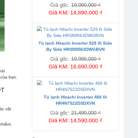
Giá gốc:
19,990,000 ₫
Giá KM: 14,890,000 ₫
Tủ lạnh Hitachi Inverter 529 lít Side
By Side HRSN9563DWGBVN
Giá gốc:
19,990,000 ₫
Giá KM: 16,690,000 ₫
rải
 của bạn:
OT
Tủ lạnh Hitachi Inverter 466 lít
HR4N7522DSDXVN
ác vật
Giá gốc:
21,490,000 ₫
Giá KM: 14,590,000 ₫
 nhiễm