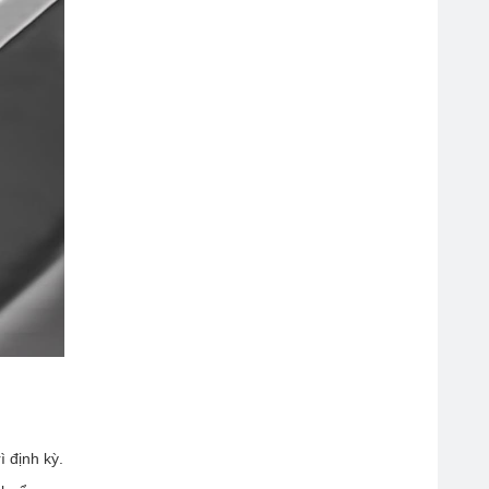
ì định kỳ.