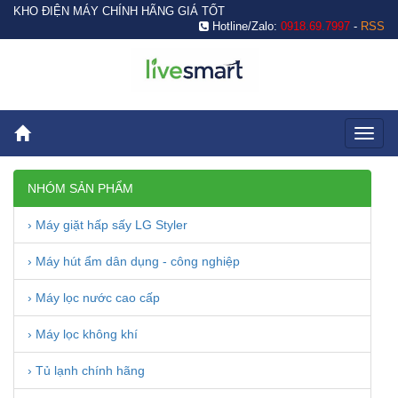
KHO ĐIỆN MÁY CHÍNH HÃNG GIÁ TỐT
Hotline/Zalo:
0918.69.7997
-
RSS
Toggl
naviga
NHÓM SẢN PHẨM
› Máy giặt hấp sấy LG Styler
› Máy hút ẩm dân dụng - công nghiệp
› Máy lọc nước cao cấp
› Máy lọc không khí
› Tủ lạnh chính hãng