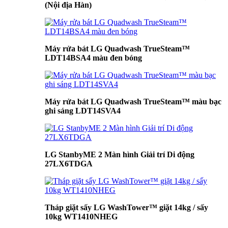
(Nội địa Hàn)
Máy rửa bát LG Quadwash TrueSteam™
LDT14BSA4 màu đen bóng
Máy rửa bát LG Quadwash TrueSteam™ màu bạc
ghi sáng LDT14SVA4
LG StanbyME 2 Màn hình Giải trí Di động
27LX6TDGA
Tháp giặt sấy LG WashTower™ giặt 14kg / sấy
10kg WT1410NHEG