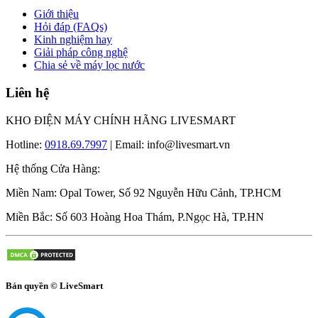
Giới thiệu
Hỏi đáp (FAQs)
Kinh nghiệm hay
Giải pháp công nghệ
Chia sẻ về máy lọc nước
Liên hệ
KHO ĐIỆN MÁY CHÍNH HÃNG LIVESMART
Hotline:
0918.69.7997
| Email: info@livesmart.vn
Hệ thống Cửa Hàng:
Miền Nam: Opal Tower, Số 92 Nguyễn Hữu Cảnh, TP.HCM
Miền Bắc: Số 603 Hoàng Hoa Thám, P.Ngọc Hà, TP.HN
Bản quyền © LiveSmart