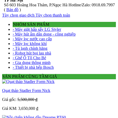
TP Hà Nội
Số 603 Hoàng Hoa Thám, P.Ngọc Hà Hotline/Zalo: 0918.69.7997
(
Bản đồ
)
Tùy chọn giao dịch
Tùy chọn thanh toán
NHÓM SẢN PHẨM
› Máy giặt hấp sấy LG Styler
› Máy hút ẩm dân dụng - công nghiệp
› Máy lọc nước cao cấp
› Máy lọc không khí
› Tủ lạnh chính hãng
› Robot hút bụi lau nhà
› Ghế Ô Tô Cho Bé
› Gia dụng thông minh
› Thiết bị nhà bếp Bosch
SẢN PHẨM CÙNG TẦM GIÁ
Quạt tháp Stadler Form Nick
Giá gốc:
5,500,000 ₫
Giá KM: 3,650,000 ₫