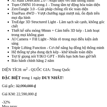
AI Stain Detection 2.0 - Nhận diện vết bẩn thông minh
Trạm OMNI 10-trong-1 - Trung tâm tự động hóa toàn diện
ZeroTangle 3.0 - Giải pháp chống rối tóc toàn diện
TruePass 4WD - Vượt chướng ngại mượt mà, ổn định trên
mọi địa hình
TruEdge 3D Structured Light - Làm sạch sát cạnh, không góc
chết
Thiết kế siêu mỏng 98mm + Cảm biến 3D kép - Linh hoạt
trong mọi không gian
AI Camera + Fill Light - Nhìn rõ trong mọi điều kiện ánh
sáng
Triple Lifting Function - Cơ chế nâng hạ đồng bộ thông minh
Hệ thống tự pha dung dịch kép - khử khuẩn toàn diện
Trợ lý giọng nói YIKO GPT - Hiểu bạn hơn bao giờ hết
Bảo hành chính hãng 2 năm
2
DIỆN TÍCH: m
- QUỐC GIA: Trung Quốc
ĐẶC BIỆT
trong 1 ngày
DUY NHẤT
!
Giá gốc:
32,990,000 ₫
Giá KM: 22,590,000 ₫
-32%
Mua ngay