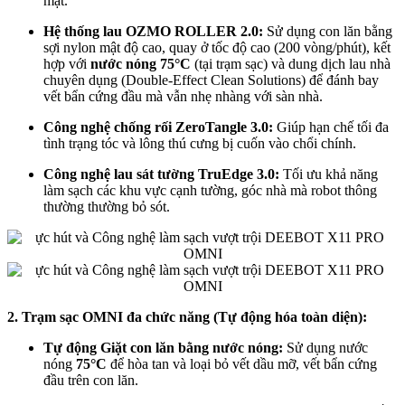
mặt.
Hệ thống lau OZMO ROLLER 2.0:
Sử dụng con lăn bằng
sợi nylon mật độ cao, quay ở tốc độ cao (200 vòng/phút), kết
hợp với
nước nóng 75°C
(tại trạm sạc) và dung dịch lau nhà
chuyên dụng (Double-Effect Clean Solutions) để đánh bay
vết bẩn cứng đầu mà vẫn nhẹ nhàng với sàn nhà.
Công nghệ chống rối ZeroTangle 3.0:
Giúp hạn chế tối đa
tình trạng tóc và lông thú cưng bị cuốn vào chổi chính.
Công nghệ lau sát tường TruEdge 3.0:
Tối ưu khả năng
làm sạch các khu vực cạnh tường, góc nhà mà robot thông
thường thường bỏ sót.
2. Trạm sạc OMNI đa chức năng (Tự động hóa toàn diện):
Tự động Giặt con lăn bằng nước nóng:
Sử dụng nước
nóng
75°C
để hòa tan và loại bỏ vết dầu mỡ, vết bẩn cứng
đầu trên con lăn.