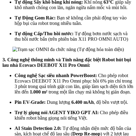
Tự động Sấy khô bằng khí nóng:
Khí nóng
63°C
giúp sấy
khô nhanh chóng con lăn, ngăn ngừa nấm mốc và mùi hôi.
Tự Động Gom Rác:
Bạn sẽ không cần phải động tay vào
hộp bụi của robot trong nhiều tuần.
Tự động Cấp/Thu hồi nước:
Tự động bơm nước sạch và
thu hồi nước bẩn (trên phiên bản X11 PRO OMNI AUTO)
3. Công nghệ thông minh và Tính năng đặc biệt Robot hút bụi
lau nhà Ecovacs DEEBOT X11 Pro Omni:
Công nghệ Sạc siêu nhanh PowerBoost:
Cho phép robot
Ecovacs DEEBOT X11 Pro Omni phục hồi 6% pin chỉ trong
3 phút trong quá trình giặt con lăn, giúp làm sạch diện tích lớn
lên đến
1.000 m²
trong một lần chạy mà không bị gián đoạn.
Pin EV-Grade:
Dung lượng
6.400 mAh
, độ bền vượt trội.
Trợ lý giọng nói AGENT YIKO GPT AI:
Cho phép điều
khiển robot bằng giọng nói tiếng Việt.
AI Stain Detection 2.0:
Tự động nhận diện mức độ bẩn của
sàn, kích hoạt chế độ lau sâu (
Deep Re-mop
) với 2 lượt lau