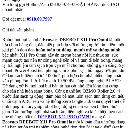
Vui lòng gọi Hotline/Zalo 0918.69.7997 ĐẶT HÀNG để GIAO
nhanh nhất!
Gọi đặt mua:
0918.69.7997
Chi tiết sản phẩm
Robot hút bụi lau nhà
Ecovacs DEEBOT X11 Pro Omni
là một
lựa chọn hàng đầu, đặc biệt phù hợp với những người tìm kiếm một
giải pháp dọn dẹp
hoàn toàn tự động
,
mạnh mẽ
và
thông minh
bậc nhất. X11 Pro Omni gây ấn tượng bằng nội lực thực sự, sức
mạnh được tạo nên từ công nghệ bền bỉ và tinh tế bên trong, mang
lại trải nghiệm làm sạch trọn vẹn nhất cho mọi không gian sống. Sạc
nhanh PowerBoost tiên phong: Chỉ 3 phút sạc, hồi ngay 6% pin, đủ
để làm sạchdiện tích tới 1000m², phù hợp cho nhà nhiều tầng hoặc
văn phòng lớn. Lực hút mạnh 19.500Pa cùng công nghệ BLAST:
Dễ dàng xử lý mọi loại bụi bẩn từ hạt cát nhỏ đến lông thú cưng,
cho sàn nhà luôn sáng bóng. Công nghệ lau OZMO Roller 2.0: 4
bước làm sạch tự động, đảm bảo bề mặt luôn sạch tinh từng chi tiết.
Chổi cạnh ARClean và hệ thống ZeroTangle 3.0: Giải quyết triệt để
tình trạng rối tóc, giúp robot hoạt động êm ái và bền bỉ theo thời
gian. Tận hưởng ngôi nhà sạch sâu, tiện nghi và khác biệt theo cách
nhẹ nhàng nhất mà
DEEBOT X11 PRO OMNI
mang đến.
Ecovacs DEEBOT X11 Pro Omni
là một khoản đầu tư xứng đáng
nếu bạn muốn trải nghiệm công nghệ dọn dẹp "đặt và quên" (
set it