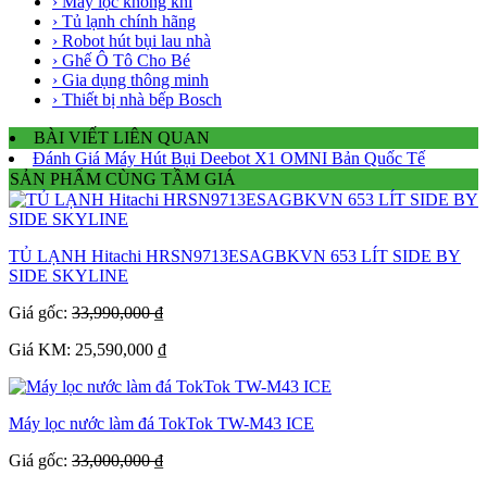
› Máy lọc không khí
› Tủ lạnh chính hãng
› Robot hút bụi lau nhà
› Ghế Ô Tô Cho Bé
› Gia dụng thông minh
› Thiết bị nhà bếp Bosch
BÀI VIẾT LIÊN QUAN
Đánh Giá Máy Hút Bụi Deebot X1 OMNI Bản Quốc Tế
SẢN PHẨM CÙNG TẦM GIÁ
TỦ LẠNH Hitachi HRSN9713ESAGBKVN 653 LÍT SIDE BY
SIDE SKYLINE
Giá gốc:
33,990,000 ₫
Giá KM: 25,590,000 ₫
Máy lọc nước làm đá TokTok TW-M43 ICE
Giá gốc:
33,000,000 ₫