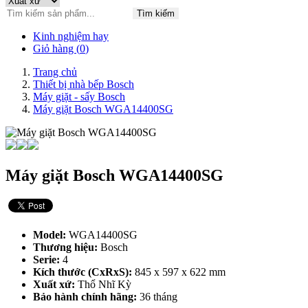
Tìm kiếm
Kinh nghiệm hay
Giỏ hàng (
0
)
Trang chủ
Thiết bị nhà bếp Bosch
Máy giặt - sấy Bosch
Máy giặt Bosch WGA14400SG
Máy giặt Bosch WGA14400SG
Model:
WGA14400SG
Thương hiệu:
Bosch
Serie:
4
Kích thước (CxRxS):
845 x 597 x 622 mm
Xuất xứ:
Thổ Nhĩ Kỳ
Bảo hành chính hãng:
36 tháng