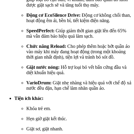
được giặt sạch sẽ và tăng tuổi thọ máy.
Động cơ EcoSilence Drive:
Động cơ không chổi than,
hoạt động êm ái, bền bỉ, tiết kiệm điện năng.
SpeedPerfect:
Giúp giảm thời gian giặt lên đến 65%
mà vẫn đảm bảo hiệu quả làm sạch.
Chức năng Reload:
Cho phép thêm hoặc bớt quần áo
vào máy khi máy đang hoạt động (trong một khoảng
thời gian nhất định), tiện lợi và tránh bỏ sót đồ.
Giặt nước nóng:
Hỗ trợ loại bỏ vết bẩn cứng đầu và
diệt khuẩn hiệu quả.
VarioDrum:
Giặt nhẹ nhàng và hiệu quả với chế độ xả
nước đều đặn, hạn chế làm nhăn quần áo.
Tiện ích khác:
Khóa trẻ em.
Hẹn giờ giặt kết thúc.
Giặt sơ, giặt nhanh.