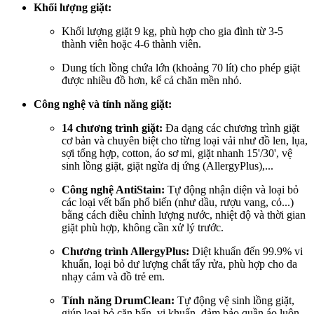
Khối lượng giặt:
Khối lượng giặt 9 kg, phù hợp cho gia đình từ 3-5
thành viên hoặc 4-6 thành viên.
Dung tích lồng chứa lớn (khoảng 70 lít) cho phép giặt
được nhiều đồ hơn, kể cả chăn mền nhỏ.
Công nghệ và tính năng giặt:
14 chương trình giặt:
Đa dạng các chương trình giặt
cơ bản và chuyên biệt cho từng loại vải như đồ len, lụa,
sợi tổng hợp, cotton, áo sơ mi, giặt nhanh 15'/30', vệ
sinh lồng giặt, giặt ngừa dị ứng (AllergyPlus),...
Công nghệ AntiStain:
Tự động nhận diện và loại bỏ
các loại vết bẩn phổ biến (như dầu, rượu vang, cỏ...)
bằng cách điều chỉnh lượng nước, nhiệt độ và thời gian
giặt phù hợp, không cần xử lý trước.
Chương trình AllergyPlus:
Diệt khuẩn đến 99.9% vi
khuẩn, loại bỏ dư lượng chất tẩy rửa, phù hợp cho da
nhạy cảm và đồ trẻ em.
Tính năng DrumClean:
Tự động vệ sinh lồng giặt,
giúp loại bỏ cặn bẩn, vi khuẩn, đảm bảo quần áo luôn