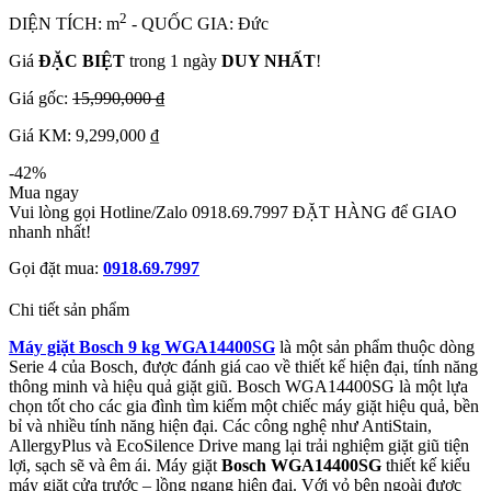
2
DIỆN TÍCH: m
- QUỐC GIA: Đức
Giá
ĐẶC BIỆT
trong 1 ngày
DUY NHẤT
!
Giá gốc:
15,990,000 ₫
Giá KM: 9,299,000 ₫
-42%
Mua ngay
Vui lòng gọi Hotline/Zalo 0918.69.7997 ĐẶT HÀNG để GIAO
nhanh nhất!
Gọi đặt mua:
0918.69.7997
Chi tiết sản phẩm
Máy giặt Bosch 9 kg WGA14400SG
là một sản phẩm thuộc dòng
Serie 4 của Bosch, được đánh giá cao về thiết kế hiện đại, tính năng
thông minh và hiệu quả giặt giũ. Bosch WGA14400SG là một lựa
chọn tốt cho các gia đình tìm kiếm một chiếc máy giặt hiệu quả, bền
bỉ và nhiều tính năng hiện đại. Các công nghệ như AntiStain,
AllergyPlus và EcoSilence Drive mang lại trải nghiệm giặt giũ tiện
lợi, sạch sẽ và êm ái. Máy giặt
Bosch WGA14400SG
thiết kế kiểu
máy giặt cửa trước – lồng ngang hiện đại. Với vỏ bên ngoài được