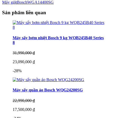
Máy giặt
Bosch
WGA14400SG
Sản phẩm liên quan
Máy sấy bơm nhiệt Bosch 9 kg WQB245B40 Series
8
31,990,000 ₫
23,090,000 ₫
-28%
Máy sấy quần áo Bosch WQG24200SG
22,990,000 ₫
17,500,000 ₫