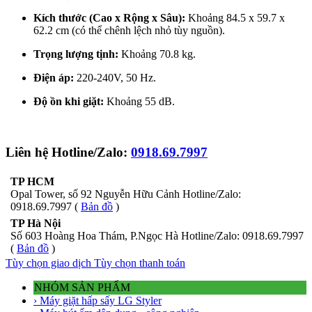
Kích thước (Cao x Rộng x Sâu):
Khoảng 84.5 x 59.7 x
62.2 cm (có thể chênh lệch nhỏ tùy nguồn).
Trọng lượng tịnh:
Khoảng 70.8 kg.
Điện áp:
220-240V, 50 Hz.
Độ ồn khi giặt:
Khoảng 55 dB.
Liên hệ Hotline/Zalo:
0918.69.7997
TP HCM
Opal Tower, số 92 Nguyễn Hữu Cảnh Hotline/Zalo:
0918.69.7997 (
Bản đồ
)
TP Hà Nội
Số 603 Hoàng Hoa Thám, P.Ngọc Hà Hotline/Zalo: 0918.69.7997
(
Bản đồ
)
Tùy chọn giao dịch
Tùy chọn thanh toán
NHÓM SẢN PHẨM
› Máy giặt hấp sấy LG Styler