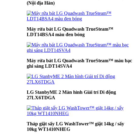
(Nội địa Hàn)
Máy rửa bát LG Quadwash TrueSteam™
LDT14BSA4 màu đen bóng
Máy rửa bát LG Quadwash TrueSteam™ màu bạc
ghi sáng LDT14SVA4
LG StanbyME 2 Màn hình Giải trí Di động
27LX6TDGA
Tháp giặt sấy LG WashTower™ giặt 14kg / sấy
10kg WT1410NHEG