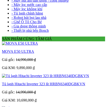
› Máy hút ẩm dân dụng - công nghiệp
› Máy lọc nước cao cấp
› Máy lọc không khí
› Tủ lạnh chính hãng
› Robot hút bụi lau nhà
› Ghế Ô Tô Cho Bé
› Gia dụng thông minh
› Thiết bị nhà bếp Bosch
SẢN PHẨM CÙNG TẦM GIÁ
MOVA E50 ULTRA
Giá gốc:
14,990,000 ₫
Giá KM: 9,890,000 ₫
Tủ lạnh Hitachi Inverter 323 lít HRBN6340DGBKVN
Giá gốc:
14,990,000 ₫
Giá KM: 10,690,000 ₫