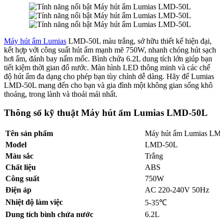
Máy hút ẩm Lumias
LMD-50L màu trắng, sở hữu thiết kế hiện đại,
kết hợp với công suất hút ẩm mạnh mẽ 750W, nhanh chóng hút sạch
hơi ẩm, đánh bay nấm mốc. Bình chứa 6.2L dung tích lớn giúp bạn
tiết kiệm thời gian đổ nước. Màn hình LED thông minh và các chế
độ hút ẩm đa dạng cho phép bạn tùy chỉnh dễ dàng. Hãy để Lumias
LMD-50L mang đến cho bạn và gia đình một không gian sống khô
thoáng, trong lành và thoải mái nhất.
Thông số kỹ thuật Máy hút ẩm Lumias LMD-50L
Tên sản phẩm
Máy hút ẩm Lumias L
Model
LMD-50L
Màu sắc
Trắng
Chất liệu
ABS
Công suất
750W
Điện áp
AC 220-240V 50Hz
Nhiệt độ làm việc
5-35℃
Dung tích bình chứa nước
6.2L