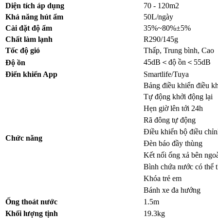
Diện tích áp dụng
70 - 120m2
Khả năng hút ẩm
50L/ngày
Cài đặt độ ẩm
35%~80%±5%
Chất làm lạnh
R290/145g
Tốc độ gió
Thấp, Trung bình, Cao
45dB＜độ ồn＜55dB
Độ ồn
Điển khiển App
Smartlife/Tuya
Bảng điều khiển điều k
Tự động khởi động lại
Hẹn giờ lên tới 24h
Rã đông tự động
Điều khiển bộ điều chỉ
Chức năng
Đèn báo đầy thùng
Kết nối ống xả bên ngo
Bình chứa nước có thể t
Khóa trẻ em
Bánh xe đa hướng
Ống thoát nước
1.5m
Khối lượng tịnh
19.3kg