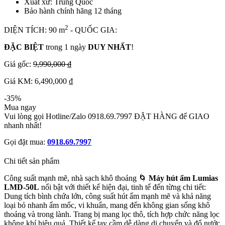
Xuất xứ: Trung Quốc
Bảo hành chính hãng 12 tháng
2
DIỆN TÍCH: 90 m
- QUỐC GIA:
ĐẶC BIỆT
trong 1 ngày
DUY NHẤT
!
Giá gốc:
9,990,000 ₫
Giá KM: 6,490,000 ₫
-35%
Mua ngay
Vui lòng gọi Hotline/Zalo 0918.69.7997 ĐẶT HÀNG để GIAO
nhanh nhất!
Gọi đặt mua:
0918.69.7997
Chi tiết sản phẩm
Công suất mạnh mẽ, nhà sạch khô thoáng 🌀
Máy hút ẩm Lumias
LMD-50L
nổi bật với thiết kế hiện đại, tinh tế đến từng chi tiết:
Dung tích bình chứa lớn, công suất hút ẩm mạnh mẽ và khả năng
loại bỏ nhanh ẩm mốc, vi khuẩn, mang đến không gian sống khô
thoáng và trong lành. Trang bị mang lọc thô, tích hợp chức năng lọc
không khí hiệu quả. Thiết kế tay cầm dễ dàng di chuyển và đổ nước