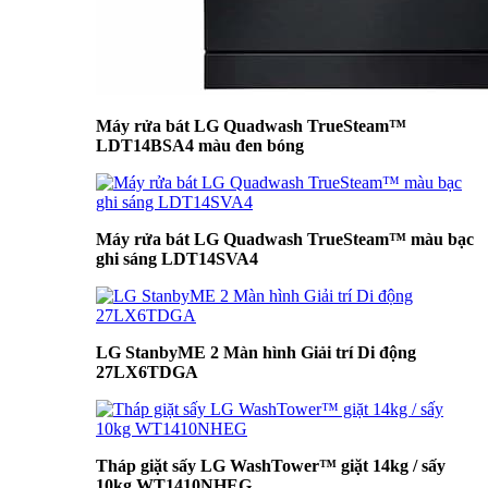
Máy rửa bát LG Quadwash TrueSteam™
LDT14BSA4 màu đen bóng
Máy rửa bát LG Quadwash TrueSteam™ màu bạc
ghi sáng LDT14SVA4
LG StanbyME 2 Màn hình Giải trí Di động
27LX6TDGA
Tháp giặt sấy LG WashTower™ giặt 14kg / sấy
10kg WT1410NHEG