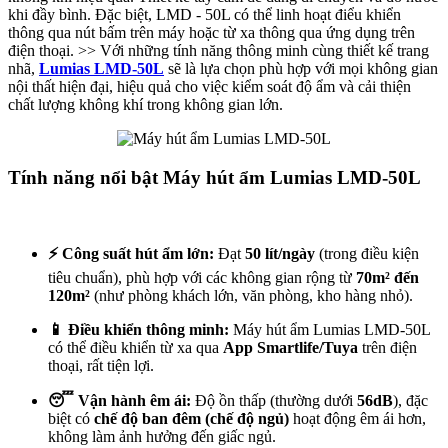
khi đầy bình. Đặc biệt, LMD - 50L có thể linh hoạt điểu khiển
thông qua nút bấm trên máy hoặc từ xa thông qua ứng dụng trên
điện thoại. >> Với những tính năng thông minh cùng thiết kế trang
nhã,
Lumias LMD-50L
sẽ là lựa chọn phù hợp với mọi không gian
nội thất hiện đại, hiệu quả cho việc kiểm soát độ ẩm và cải thiện
chất lượng không khí trong không gian lớn.
Tính năng nổi bật Máy hút ẩm Lumias LMD-50L
⚡️ Công suất hút ẩm lớn:
Đạt
50 lít/ngày
(trong điều kiện
tiêu chuẩn), phù hợp với các không gian rộng từ
70m² đến
120m²
(như phòng khách lớn, văn phòng, kho hàng nhỏ).
📱 Điều khiển thông minh:
Máy hút ẩm Lumias LMD-50L
có thể điều khiển từ xa qua
App Smartlife/Tuya
trên điện
thoại, rất tiện lợi.
😴 Vận hành êm ái:
Độ ồn thấp (thường dưới
56dB
), đặc
biệt có
chế độ ban đêm (chế độ ngủ)
hoạt động êm ái hơn,
không làm ảnh hưởng đến giấc ngủ.