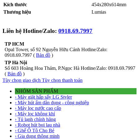
Kích thước
454x280x614mm
Thương hiệu
Lumias
Liên hệ Hotline/Zalo:
0918.69.7997
TP HCM
Opal Tower, số 92 Nguyễn Hữu Cảnh Hotline/Zalo:
0918.69.7997 (
Bản đồ
)
TP Hà Nội
Số 603 Hoàng Hoa Thám, P.Ngọc Hà Hotline/Zalo: 0918.69.7997
(
Bản đồ
)
Tùy chọn giao dịch
Tùy chọn thanh toán
NHÓM SẢN PHẨM
› Máy giặt hấp sấy LG Styler
› Máy hút ẩm dân dụng - công nghiệp
› Máy lọc nước cao cấp
› Máy lọc không khí
› Tủ lạnh chính hãng
› Robot hút bụi lau nhà
› Ghế Ô Tô Cho Bé
› Gia dụng thông minh