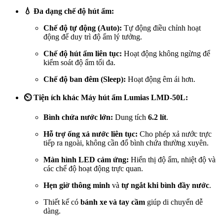
💧 Đa dạng chế độ hút ẩm:
Chế độ tự động (Auto):
Tự động điều chỉnh hoạt
động để duy trì độ ẩm lý tưởng.
Chế độ hút ẩm liên tục:
Hoạt động không ngừng để
kiểm soát độ ẩm tối đa.
Chế độ ban đêm (Sleep):
Hoạt động êm ái hơn.
⏲️ Tiện ích khác Máy hút ẩm Lumias LMD-50L:
Bình chứa nước lớn:
Dung tích
6.2 lít
.
Hỗ trợ ống xả nước liên tục:
Cho phép xả nước trực
tiếp ra ngoài, không cần đổ bình chứa thường xuyên.
Màn hình LED cảm ứng:
Hiển thị độ ẩm, nhiệt độ và
các chế độ hoạt động trực quan.
Hẹn giờ thông minh
và
tự ngắt khi bình đầy nước
.
Thiết kế có
bánh xe và tay cầm
giúp di chuyển dễ
dàng.