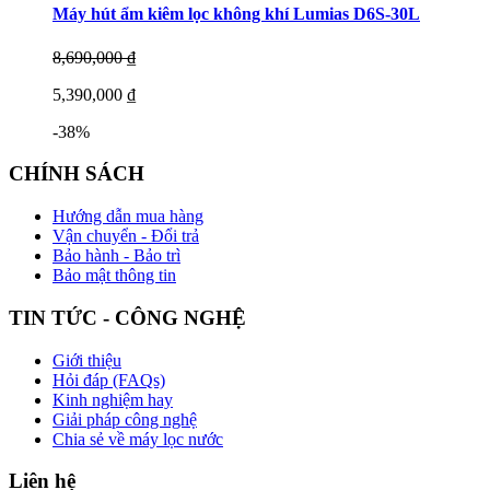
Máy hút ẩm kiêm lọc không khí Lumias D6S-30L
8,690,000 ₫
5,390,000 ₫
-38%
CHÍNH SÁCH
Hướng dẫn mua hàng
Vận chuyển - Đổi trả
Bảo hành - Bảo trì
Bảo mật thông tin
TIN TỨC - CÔNG NGHỆ
Giới thiệu
Hỏi đáp (FAQs)
Kinh nghiệm hay
Giải pháp công nghệ
Chia sẻ về máy lọc nước
Liên hệ