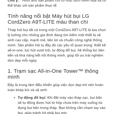
Chú ý:
* Hình ảnh sản phẩm chỉ có mục đích minh họa và có
thể khác với sản phẩm thực tế.
Tính năng nổi bật Máy hút bụi LG
CordZero A9T-LITE màu than chì
Tháp hút bụi tất cả trong một CordZero A9T-LITE là lựa chọn
lý tưởng cho những gia đình đang tìm kiếm một thiết bị vệ
sinh cao cấp, mạnh mẽ, tiện lợi và chuẩn công nghệ thông
minh. Sản phẩm hội tụ đầy đủ các yếu tố quan trọng: thiết kế
all-in-one, lực hút vượt trội, tự động đổ bụi, hệ thống lọc tiên
tiến và khả năng kết nối thông minh, giúp tối ưu trải nghiệm
dọn dẹp mỗi ngày.
1. Trạm sạc All-in-One Tower™ thông
minh
Đây là trung tâm điều khiển giúp việc dọn dẹp trở nên hoàn
toàn khép kín và vệ sinh:
Tự động đổ bụi:
Khi đặt máy vào tháp sạc, bụi bẩn
sẽ tự động được hút từ hộp chứa trên máy xuống túi
đựng bụi bên trong tháp. Bạn không cần chạm tay vào
bụi, giúp tránh hít phải bụi mịn.