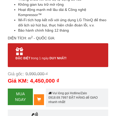
Không gian lưu trữ mở rộng
Hoạt động mạnh mẽ lâu dài & Công nghệ
Kompressor™
Wi-Fi tích hợp kết nối với ứng dụng LG ThinQ để theo
dõi lịch sử hút bụi, thực hiện chẩn đoán lỗi, v.v.
Bảo hành chính hãng 12 tháng
2
DIỆN TÍCH: m
- QUỐC GIA:
ĐẶC BIỆT
trong 1 ngày
DUY NHẤT
!
Giá gốc:
9,990,000 ₫
-55%
Giá KM: 4,450,000 ₫
Vui lòng gọi Hotline/Zalo
MUA
0918.69.7997 ĐẶT HÀNG để GIAO
NGAY
nhanh nhất!