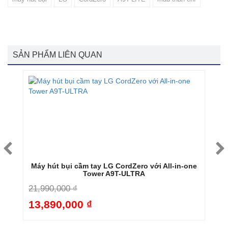
SẢN PHẨM LIÊN QUAN
Máy hút bụi cầm tay LG CordZero với All-in-one
Tower A9T-ULTRA
8
21,990,000 ₫
4
5%
13,890,000 ₫
-37%