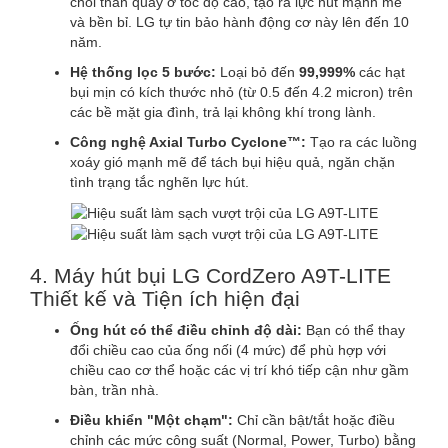
chổi than quay ở tốc độ cao, tạo ra lực hút mạnh mẽ
và bền bỉ. LG tự tin bảo hành động cơ này lên đến 10
năm.
Hệ thống lọc 5 bước:
Loại bỏ đến
99,999%
các hạt
bụi mịn có kích thước nhỏ (từ 0.5 đến 4.2 micron) trên
các bề mặt gia đình, trả lại không khí trong lành.
Công nghệ Axial Turbo Cyclone™:
Tạo ra các luồng
xoáy gió mạnh mẽ để tách bụi hiệu quả, ngăn chặn
tình trạng tắc nghẽn lực hút.
4. Máy hút bụi LG CordZero A9T-LITE
Thiết kế và Tiện ích hiện đại
Ống hút có thể điều chỉnh độ dài:
Bạn có thể thay
đổi chiều cao của ống nối (4 mức) để phù hợp với
chiều cao cơ thể hoặc các vị trí khó tiếp cận như gầm
bàn, trần nhà.
Điều khiển "Một chạm":
Chỉ cần bật/tắt hoặc điều
chỉnh các mức công suất (Normal, Power, Turbo) bằng