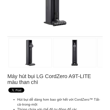
Máy hút bụi LG CordZero A9T-LITE
màu than chì
Hút bụi dễ dàng hơn bao giờ hết với CordZero™ Tất-
cả-trong-một
Thùng chứa với chế độ tự động đổ rác