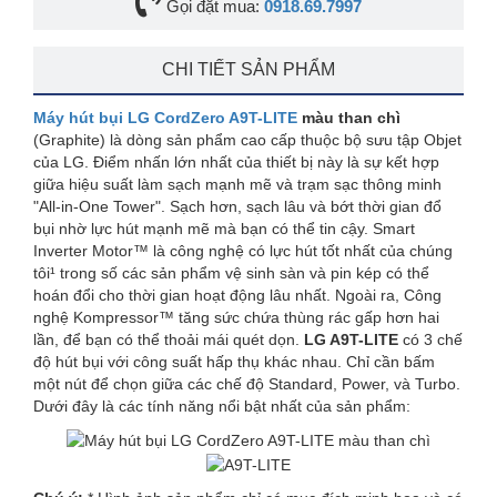
Gọi đặt mua:
0918.69.7997
CHI TIẾT SẢN PHẨM
Máy hút bụi LG CordZero A9T-LITE
màu than chì
(Graphite) là dòng sản phẩm cao cấp thuộc bộ sưu tập Objet
của LG. Điểm nhấn lớn nhất của thiết bị này là sự kết hợp
giữa hiệu suất làm sạch mạnh mẽ và trạm sạc thông minh
"All-in-One Tower". Sạch hơn, sạch lâu và bớt thời gian đổ
bụi nhờ lực hút mạnh mẽ mà bạn có thể tin cậy. Smart
Inverter Motor™ là công nghệ có lực hút tốt nhất của chúng
tôi¹ trong số các sản phẩm vệ sinh sàn và pin kép có thể
hoán đổi cho thời gian hoạt động lâu nhất. Ngoài ra, Công
nghệ Kompressor™ tăng sức chứa thùng rác gấp hơn hai
lần, để bạn có thể thoải mái quét dọn.
LG A9T-LITE
có 3 chế
độ hút bụi với công suất hấp thụ khác nhau. Chỉ cần bấm
một nút để chọn giữa các chế độ Standard, Power, và Turbo.
Dưới đây là các tính năng nổi bật nhất của sản phẩm: