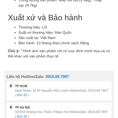
Trọng lượng sản phẩm:
Máy hút bụi
(2.6kg)
, Tháp
sạc
(9.7kg)
Xuất xứ và Bảo hành
Thương hiệu:
LG
Xuất xứ thương hiệu:
Hàn Quốc
Sản xuất tại:
Việt Nam
Bảo hành:
12 tháng theo chính sách Hãng
Chú ý:
* Hình ảnh sản phẩm chỉ có mục đích minh họa và có
thể khác với sản phẩm thực tế.
Liên hệ Hotline/Zalo:
0918.69.7997
TP HCM
Opal Tower, số 92 Nguyễn Hữu Cảnh Hotline/Zalo: 0918.69.7997
(
Bản đồ
)
TP Hà Nội
Số 603 Hoàng Hoa Thám, P.Ngọc Hà Hotline/Zalo: 0918.69.7997
(
Bản đồ
)