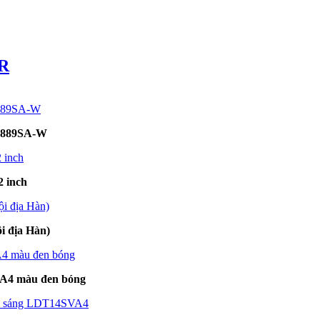
R
2U889SA-W
 inch
địa Hàn)
A4 màu đen bóng