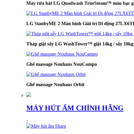
Máy rửa bát LG Quadwash TrueSteam™ màu bạc 
LG StanbyME 2 Màn hình Giải trí Di động 27LX6
Tháp giặt sấy LG WashTower™ giặt 14kg / sấy 1
Ghế massage Nouhaus NouCampo
Ghế massage Nouhaus Orbit
MÁY HÚT ẨM CHÍNH HÃNG
›