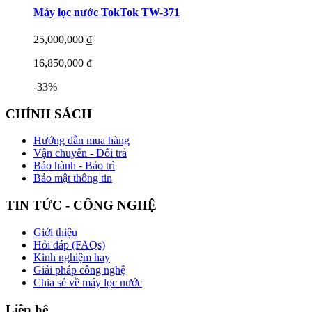
Máy lọc nước TokTok TW-371
25,000,000 ₫
16,850,000 ₫
-33%
CHÍNH SÁCH
Hướng dẫn mua hàng
Vận chuyển - Đổi trả
Bảo hành - Bảo trì
Bảo mật thông tin
TIN TỨC - CÔNG NGHỆ
Giới thiệu
Hỏi đáp (FAQs)
Kinh nghiệm hay
Giải pháp công nghệ
Chia sẻ về máy lọc nước
Liên hệ