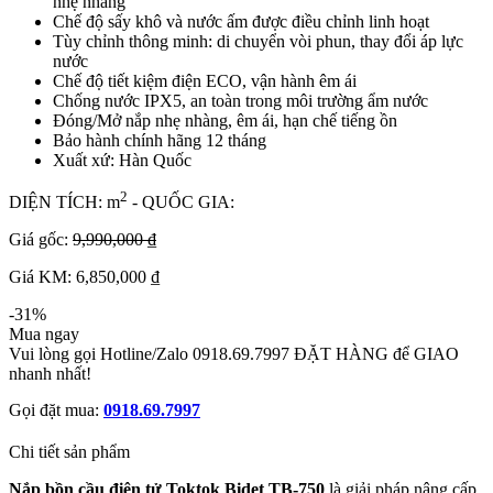
nhẹ nhàng
Chế độ sấy khô và nước ấm được điều chỉnh linh hoạt
Tùy chỉnh thông minh: di chuyển vòi phun, thay đổi áp lực
nước
Chế độ tiết kiệm điện ECO, vận hành êm ái
Chống nước IPX5, an toàn trong môi trường ẩm nước
Đóng/Mở nắp nhẹ nhàng, êm ái, hạn chế tiếng ồn
Bảo hành chính hãng 12 tháng
Xuất xứ: Hàn Quốc
2
DIỆN TÍCH: m
- QUỐC GIA:
Giá gốc:
9,990,000 ₫
Giá KM: 6,850,000 ₫
-31%
Mua ngay
Vui lòng gọi Hotline/Zalo 0918.69.7997 ĐẶT HÀNG để GIAO
nhanh nhất!
Gọi đặt mua:
0918.69.7997
Chi tiết sản phẩm
Nắp bồn cầu điện tử Toktok Bidet TB-750
là giải pháp nâng cấp