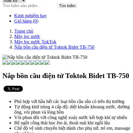
Tìm kiếm
Kinh nghiệm hay
Giỏ hàng (
0
)
Trang chủ
Máy lọc nước
Máy lọc nước TokTok
Nắp bồn cầu điện tử Toktok Bidet TB-750
Nắp bồn cầu điện tử Toktok Bidet TB-750
Phù hợp với hầu hết các loại bồn cầu sẵn có trên thị trường
Tự động khử trùng 4 cấp độ: diệt khuẩn khoang nước, đường
ống, vòi phun và lòng bồn
Vòi phun đôi với công nghệ xoáy nước kết hợp khí tự nhiên
Bệ ngồi công thái học êm ái, thoải mái khi ngồi lâu
Chế độ vệ sinh chuyên biệt dành cho phụ nữ, trẻ em, massage