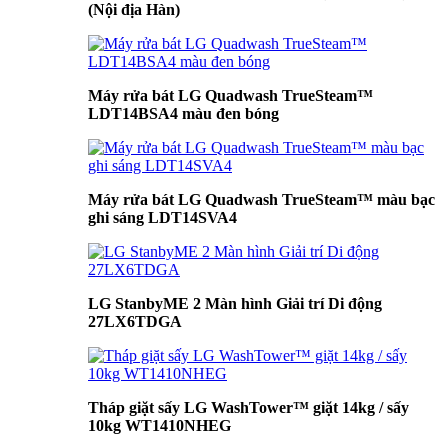
(Nội địa Hàn)
Máy rửa bát LG Quadwash TrueSteam™
LDT14BSA4 màu đen bóng
Máy rửa bát LG Quadwash TrueSteam™ màu bạc
ghi sáng LDT14SVA4
LG StanbyME 2 Màn hình Giải trí Di động
27LX6TDGA
Tháp giặt sấy LG WashTower™ giặt 14kg / sấy
10kg WT1410NHEG