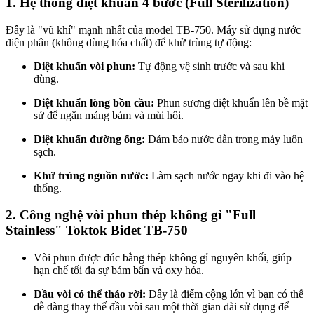
1. Hệ thống diệt khuẩn 4 bước (Full Sterilization)
Đây là "vũ khí" mạnh nhất của model TB-750. Máy sử dụng nước
điện phân (không dùng hóa chất) để khử trùng tự động:
Diệt khuẩn vòi phun:
Tự động vệ sinh trước và sau khi
dùng.
Diệt khuẩn lòng bồn cầu:
Phun sương diệt khuẩn lên bề mặt
sứ để ngăn mảng bám và mùi hôi.
Diệt khuẩn đường ống:
Đảm bảo nước dẫn trong máy luôn
sạch.
Khử trùng nguồn nước:
Làm sạch nước ngay khi đi vào hệ
thống.
2. Công nghệ vòi phun thép không gỉ "Full
Stainless" Toktok Bidet TB-750
Vòi phun được đúc bằng thép không gỉ nguyên khối, giúp
hạn chế tối đa sự bám bẩn và oxy hóa.
Đầu vòi có thể tháo rời:
Đây là điểm cộng lớn vì bạn có thể
dễ dàng thay thế đầu vòi sau một thời gian dài sử dụng để