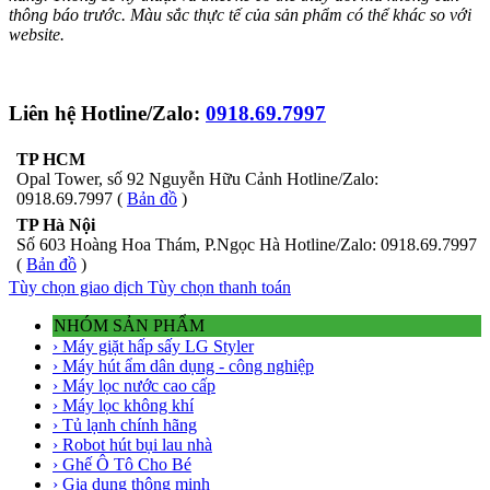
thông báo trước. Màu sắc thực tế của sản phẩm có thể khác so với
website.
Liên hệ Hotline/Zalo:
0918.69.7997
TP HCM
Opal Tower, số 92 Nguyễn Hữu Cảnh Hotline/Zalo:
0918.69.7997 (
Bản đồ
)
TP Hà Nội
Số 603 Hoàng Hoa Thám, P.Ngọc Hà Hotline/Zalo: 0918.69.7997
(
Bản đồ
)
Tùy chọn giao dịch
Tùy chọn thanh toán
NHÓM SẢN PHẨM
› Máy giặt hấp sấy LG Styler
› Máy hút ẩm dân dụng - công nghiệp
› Máy lọc nước cao cấp
› Máy lọc không khí
› Tủ lạnh chính hãng
› Robot hút bụi lau nhà
› Ghế Ô Tô Cho Bé
› Gia dụng thông minh