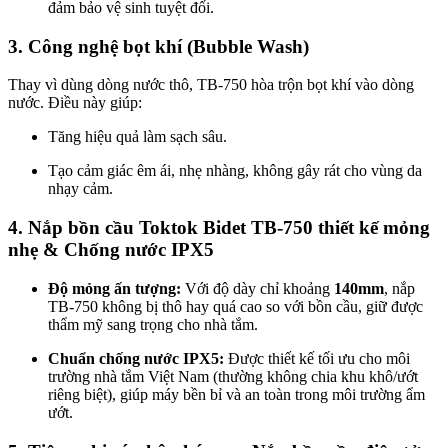
đảm bảo vệ sinh tuyệt đối.
3. Công nghệ bọt khí (Bubble Wash)
Thay vì dùng dòng nước thô, TB-750 hòa trộn bọt khí vào dòng
nước. Điều này giúp:
Tăng hiệu quả làm sạch sâu.
Tạo cảm giác êm ái, nhẹ nhàng, không gây rát cho vùng da
nhạy cảm.
4. Nắp bồn cầu Toktok Bidet TB-750 thiết kế mỏng
nhẹ & Chống nước IPX5
Độ mỏng ấn tượng:
Với độ dày chỉ khoảng
140mm
, nắp
TB-750 không bị thô hay quá cao so với bồn cầu, giữ được
thẩm mỹ sang trọng cho nhà tắm.
Chuẩn chống nước IPX5:
Được thiết kế tối ưu cho môi
trường nhà tắm Việt Nam (thường không chia khu khô/ướt
riêng biệt), giúp máy bền bỉ và an toàn trong môi trường ẩm
ướt.