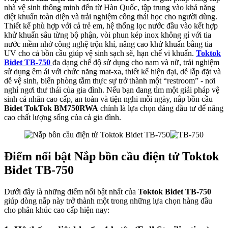
nhà vệ sinh thông minh đến từ Hàn Quốc, tập trung vào khả năng
diệt khuẩn toàn diện và trải nghiệm công thái học cho người dùng.
Thiết kế phù hợp với cả trẻ em, hệ thống lọc nước đầu vào kết hợp
khử khuẩn sâu từng bộ phận, vòi phun kép inox không gỉ với tia
nước mềm nhờ công nghệ trộn khí, nâng cao khử khuẩn bằng tia
UV cho cả bồn cầu giúp vệ sinh sạch sẽ, hạn chế vi khuẩn.
Toktok
Bidet TB-750
đa dạng chế độ sử dụng cho nam và nữ, trải nghiệm
sử dụng êm ái với chức năng mat-xa, thiết kế hiện đại, dễ lắp đặt và
dễ vệ sinh, biến phòng tắm thực sự trở thành một “restroom” - nơi
nghỉ ngơi thư thái của gia đình. Nếu bạn đang tìm một giải pháp vệ
sinh cá nhân cao cấp, an toàn và tiện nghi mỗi ngày, nắp bồn cầu
Bidet TokTok BM750RWA
chính là lựa chọn đáng đầu tư để nâng
cao chất lượng sống của cả gia đình.
Điểm nổi bật Nắp bồn cầu điện tử Toktok
Bidet TB-750
Dưới đây là những điểm nổi bật nhất của
Toktok Bidet TB-750
giúp dòng nắp này trở thành một trong những lựa chọn hàng đầu
cho phân khúc cao cấp hiện nay: