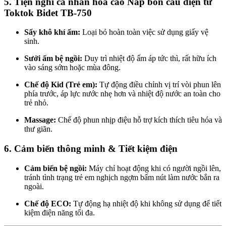
5. Tiện nghi cá nhân hóa cao Nắp bồn cầu điện tử
Toktok Bidet TB-750
Sấy khô khí ấm:
Loại bỏ hoàn toàn việc sử dụng giấy vệ
sinh.
Sưởi ấm bệ ngồi:
Duy trì nhiệt độ ấm áp tức thì, rất hữu ích
vào sáng sớm hoặc mùa đông.
Chế độ Kid (Trẻ em):
Tự động điều chỉnh vị trí vòi phun lên
phía trước, áp lực nước nhẹ hơn và nhiệt độ nước an toàn cho
trẻ nhỏ.
Massage:
Chế độ phun nhịp điệu hỗ trợ kích thích tiêu hóa và
thư giãn.
6. Cảm biến thông minh & Tiết kiệm điện
Cảm biến bệ ngồi:
Máy chỉ hoạt động khi có người ngồi lên,
tránh tình trạng trẻ em nghịch ngợm bấm nút làm nước bắn ra
ngoài.
Chế độ ECO:
Tự động hạ nhiệt độ khi không sử dụng để tiết
kiệm điện năng tối đa.