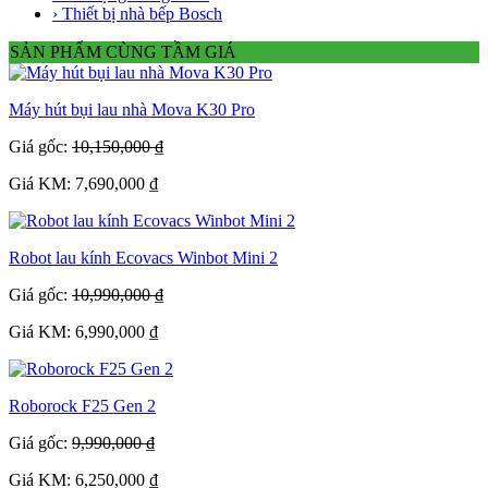
› Thiết bị nhà bếp Bosch
SẢN PHẨM CÙNG TẦM GIÁ
Máy hút bụi lau nhà Mova K30 Pro
Giá gốc:
10,150,000 ₫
Giá KM: 7,690,000 ₫
Robot lau kính Ecovacs Winbot Mini 2
Giá gốc:
10,990,000 ₫
Giá KM: 6,990,000 ₫
Roborock F25 Gen 2
Giá gốc:
9,990,000 ₫
Giá KM: 6,250,000 ₫