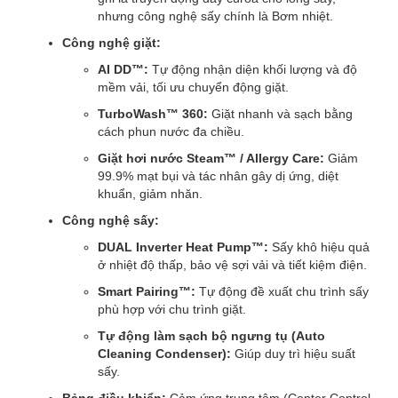
nhưng công nghệ sấy chính là Bơm nhiệt.
Công nghệ giặt:
AI DD™:
Tự động nhận diện khối lượng và độ
mềm vải, tối ưu chuyển động giặt.
TurboWash™ 360:
Giặt nhanh và sạch bằng
cách phun nước đa chiều.
Giặt hơi nước Steam™ / Allergy Care:
Giảm
99.9% mạt bụi và tác nhân gây dị ứng, diệt
khuẩn, giảm nhăn.
Công nghệ sấy:
DUAL Inverter Heat Pump™:
Sấy khô hiệu quả
ở nhiệt độ thấp, bảo vệ sợi vải và tiết kiệm điện.
Smart Pairing™:
Tự động đề xuất chu trình sấy
phù hợp với chu trình giặt.
Tự động làm sạch bộ ngưng tụ (Auto
Cleaning Condenser):
Giúp duy trì hiệu suất
sấy.