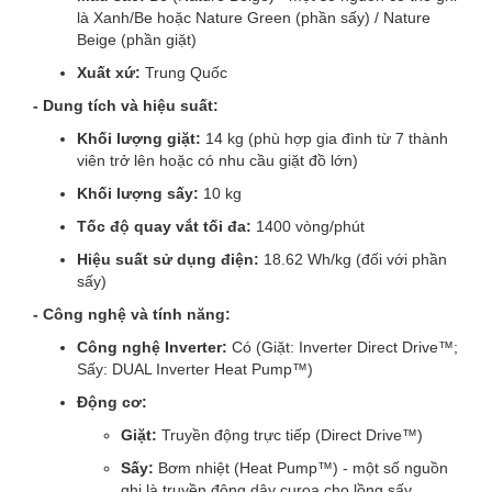
là Xanh/Be hoặc Nature Green (phần sấy) / Nature
Beige (phần giặt)
Xuất xứ:
Trung Quốc
- Dung tích và hiệu suất:
Khối lượng giặt:
14 kg (phù hợp gia đình từ 7 thành
viên trở lên hoặc có nhu cầu giặt đồ lớn)
Khối lượng sấy:
10 kg
Tốc độ quay vắt tối đa:
1400 vòng/phút
Hiệu suất sử dụng điện:
18.62 Wh/kg (đối với phần
sấy)
- Công nghệ và tính năng:
Công nghệ Inverter:
Có (Giặt: Inverter Direct Drive™;
Sấy: DUAL Inverter Heat Pump™)
Động cơ:
Giặt:
Truyền động trực tiếp (Direct Drive™)
Sấy:
Bơm nhiệt (Heat Pump™) - một số nguồn
ghi là truyền động dây curoa cho lồng sấy,