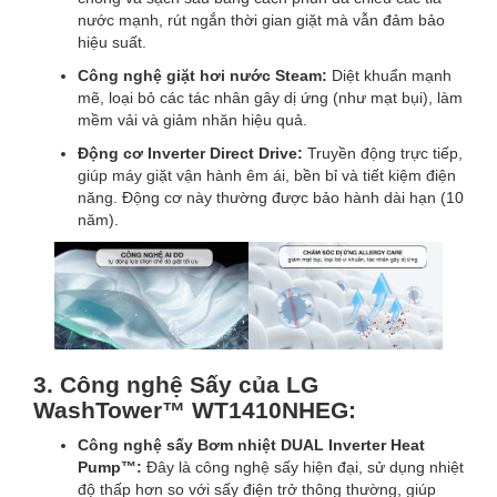
nước mạnh, rút ngắn thời gian giặt mà vẫn đảm bảo
hiệu suất.
Công nghệ giặt hơi nước Steam:
Diệt khuẩn mạnh
mẽ, loại bỏ các tác nhân gây dị ứng (như mạt bụi), làm
mềm vải và giảm nhăn hiệu quả.
Động cơ Inverter Direct Drive:
Truyền động trực tiếp,
giúp máy giặt vận hành êm ái, bền bỉ và tiết kiệm điện
năng. Động cơ này thường được bảo hành dài hạn (10
năm).
3. Công nghệ Sấy của LG
WashTower™
WT1410NHEG:
Công nghệ sấy Bơm nhiệt DUAL Inverter Heat
Pump™:
Đây là công nghệ sấy hiện đại, sử dụng nhiệt
độ thấp hơn so với sấy điện trở thông thường, giúp