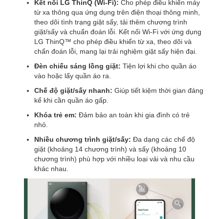
Kết nối LG ThinQ (Wi-Fi):
Cho phép điều khiển máy
từ xa thông qua ứng dụng trên điện thoại thông minh,
theo dõi tình trạng giặt sấy, tải thêm chương trình
giặt/sấy và chuẩn đoán lỗi. Kết nối Wi-Fi với ứng dụng
LG ThinQ™ cho phép điều khiển từ xa, theo dõi và
chẩn đoán lỗi, mang lại trải nghiệm giặt sấy hiện đại.
Đèn chiếu sáng lồng giặt:
Tiện lợi khi cho quần áo
vào hoặc lấy quần áo ra.
Chế độ giặt/sấy nhanh:
Giúp tiết kiệm thời gian đáng
kể khi cần quần áo gấp.
Khóa trẻ em:
Đảm bảo an toàn khi gia đình có trẻ
nhỏ.
Nhiều chương trình giặt/sấy:
Đa dạng các chế độ
giặt (khoảng 14 chương trình) và sấy (khoảng 10
chương trình) phù hợp với nhiều loại vải và nhu cầu
khác nhau.