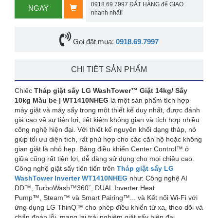
0918.69.7997 ĐẶT HÀNG để GIAO
NGAY
nhanh nhất!
Gọi đặt mua:
0918.69.7997
CHI TIẾT SẢN PHẨM
Chiếc
Tháp giặt sấy LG WashTower™ Giặt 14kg/ Sấy
10kg Màu be | WT1410NHEG
là một sản phẩm tích hợp
máy giặt và máy sấy trong một thiết kế duy nhất, được đánh
giá cao về sự tiện lợi, tiết kiệm không gian và tích hợp nhiều
công nghệ hiện đại. Với thiết kế nguyên khối dạng tháp, nó
giúp tối ưu diện tích, rất phù hợp cho các căn hộ hoặc không
gian giặt là nhỏ hẹp. Bảng điều khiển Center Control™ ở
giữa cũng rất tiện lợi, dễ dàng sử dụng cho mọi chiều cao.
Công nghệ giặt sấy tiên tiến trên
Tháp giặt sấy LG
WashTower Inverter WT1410NHEG
như: Công nghệ AI
DD™,
TurboWash™360˚, DUAL Inverter Heat
Pump™, Steam™ và Smart Pairing™... và Kết nối Wi-Fi với
ứng dụng LG ThinQ™ cho phép điều khiển từ xa, theo dõi và
chẩn đoán lỗi, mang lại trải nghiệm giặt sấy hiện đại.