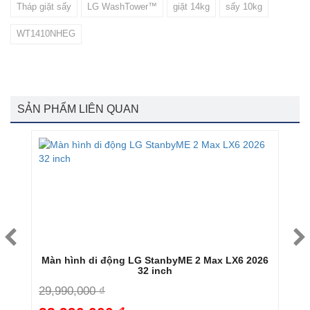
Tháp giặt sấy
LG WashTower™
giặt 14kg
sấy 10kg
WT1410NHEG
SẢN PHẨM LIÊN QUAN
g
Màn hình di động LG StanbyME 2 Max LX6 2026
32 inch
29,990,000 ₫
6