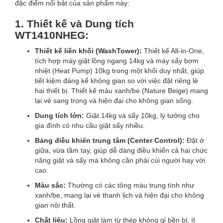
đặc điểm nổi bật của sản phẩm này:
1. Thiết kế và Dung tích
WT1410NHEG:
Thiết kế liền khối (WashTower):
Thiết kế All-in-One,
tích hợp máy giặt lồng ngang 14kg và máy sấy bơm
nhiệt (Heat Pump) 10kg trong một khối duy nhất, giúp
tiết kiệm đáng kể không gian so với việc đặt riêng lẻ
hai thiết bị. Thiết kế màu xanh/be (Nature Beige) mang
lại vẻ sang trọng và hiện đại cho không gian sống.
Dung tích lớn:
Giặt 14kg và sấy 10kg, lý tưởng cho
gia đình có nhu cầu giặt sấy nhiều.
Bảng điều khiển trung tâm (Center Control):
Đặt ở
giữa, vừa tầm tay, giúp dễ dàng điều khiển cả hai chức
năng giặt và sấy mà không cần phải cúi người hay với
cao.
Màu sắc:
Thường có các tông màu trung tính như
xanh/be, mang lại vẻ thanh lịch và hiện đại cho không
gian nội thất.
Chất liệu:
Lồng giặt làm từ thép không gỉ bền bỉ, ít