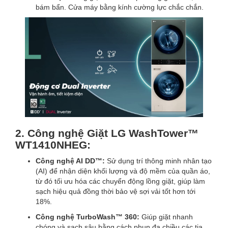
bám bẩn. Cửa máy bằng kính cường lực chắc chắn.
2. Công nghệ Giặt LG WashTower™
WT1410NHEG:
Công nghệ AI DD™:
Sử dụng trí thông minh nhân tạo
(AI) để nhận diện khối lượng và độ mềm của quần áo,
từ đó tối ưu hóa các chuyển động lồng giặt, giúp làm
sạch hiệu quả đồng thời bảo vệ sợi vải tốt hơn tới
18%.
Công nghệ TurboWash™ 360:
Giúp giặt nhanh
chóng và sạch sâu bằng cách phun đa chiều các tia