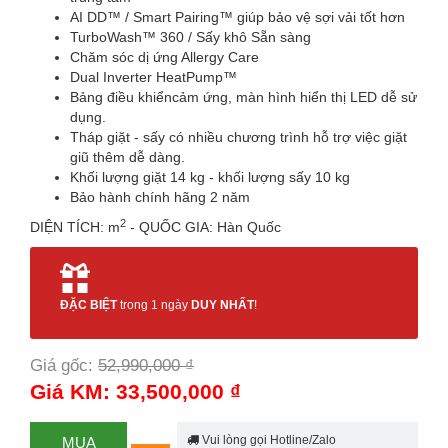
AI DD™ / Smart Pairing™ giúp bảo vệ sợi vải tốt hơn
TurboWash™ 360 / Sấy khô Sẵn sàng
Chăm sóc dị ứng Allergy Care
Dual Inverter HeatPump™
Bảng điều khiểncảm ứng, màn hình hiển thị LED dễ sử
dụng.
Tháp giặt - sấy có nhiều chương trình hỗ trợ việc giặt
giũ thêm dễ dàng.
Khối lượng giặt 14 kg - khối lượng sấy 10 kg
Bảo hành chính hãng 2 năm
2
DIỆN TÍCH: m
- QUỐC GIA: Hàn Quốc
ĐẶC BIỆT
trong 1 ngày
DUY NHẤT
!
Giá gốc:
52,990,000 ₫
-37%
Giá KM: 33,500,000 ₫
Vui lòng gọi Hotline/Zalo
MUA