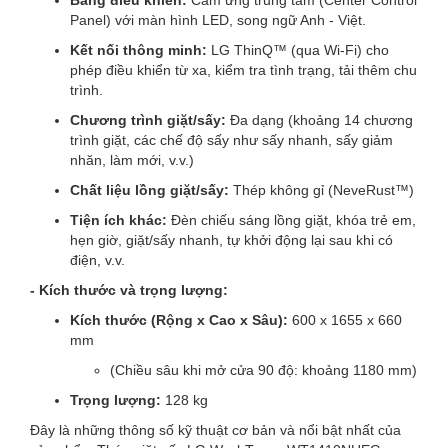
Bảng điều khiển:
Cảm ứng trung tâm (Center Control
Panel) với màn hình LED, song ngữ Anh - Việt.
Kết nối thông minh:
LG ThinQ™ (qua Wi-Fi) cho
phép điều khiển từ xa, kiểm tra tình trạng, tải thêm chu
trình.
Chương trình giặt/sấy:
Đa dạng (khoảng 14 chương
trình giặt, các chế độ sấy như sấy nhanh, sấy giảm
nhăn, làm mới, v.v.)
Chất liệu lồng giặt/sấy:
Thép không gỉ (NeveRust™)
Tiện ích khác:
Đèn chiếu sáng lồng giặt, khóa trẻ em,
hẹn giờ, giặt/sấy nhanh, tự khởi động lại sau khi có
điện, v.v.
- Kích thước và trọng lượng:
Kích thước (Rộng x Cao x Sâu):
600 x 1655 x 660
mm
(Chiều sâu khi mở cửa 90 độ: khoảng 1180 mm)
Trọng lượng:
128 kg
Đây là những thông số kỹ thuật cơ bản và nổi bật nhất của