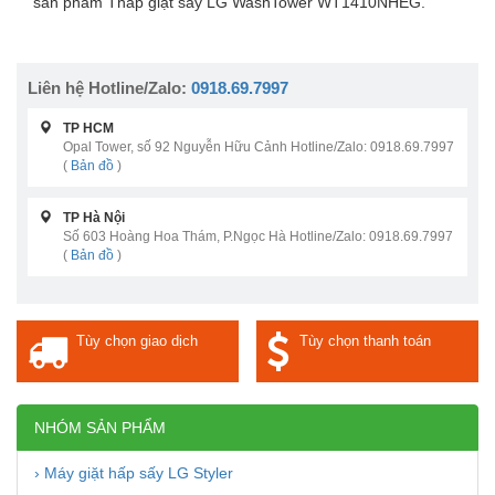
sản phẩm Tháp giặt sấy LG WashTower WT1410NHEG.
Liên hệ Hotline/Zalo:
0918.69.7997
TP HCM
Opal Tower, số 92 Nguyễn Hữu Cảnh Hotline/Zalo: 0918.69.7997
(
Bản đồ
)
TP Hà Nội
Số 603 Hoàng Hoa Thám, P.Ngọc Hà Hotline/Zalo: 0918.69.7997
(
Bản đồ
)
Tùy chọn giao dịch
Tùy chọn thanh toán
NHÓM SẢN PHẨM
› Máy giặt hấp sấy LG Styler