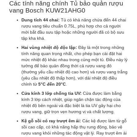
Các tính năng chính Tủ bảo quản rượu
vang Bosch KUW21AHG0
Dung tích 44 chai:
Tủ có khả năng chứa đến 44 chai
rượu vang tiêu chuẩn 0.75L, phù hợp cho cả người
mới bắt đầu sưu tập hoặc những người đã có bộ sưu
tập kha khá.
Hai vùng nhiệt độ độc lập:
Đây là một trong những
tính năng quan trọng nhất, cho phép bạn cài đặt hai
mức nhiệt độ khác nhau trong cùng một tủ. Điều này lý
tưởng để bảo quản đồng thời cả rượu vang đỏ
(thường yêu cầu nhiệt độ cao hơn) và rượu vang trắng
(yêu cầu nhiệt độ thấp hơn), với dải nhiệt độ điều
chỉnh từ
5°C đến 20°C
.
Cửa kính 3 lớp chống tia UV:
Cửa được làm bằng
kính 3 lớp cách nhiệt, giúp ngăn chặn tác động của
nhiệt độ bên ngoài và đặc biệt là tia UV gây hại cho
rượu vang, giữ trọn vẹn hương vị và chất lượng.
Kệ gỗ sồi có ray trượt êm ái:
Các kệ được làm từ gỗ
sồi cao cấp, có khả năng hấp thụ rung động, bảo vệ
rượu vang khỏi những tác động vật lý. Ray trượt êm ái