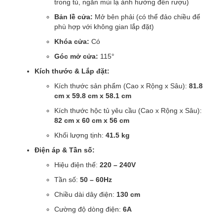
trong tủ, ngăn mùi lạ ảnh hưởng đến rượu)
Bản lề cửa:
Mở bên phải (có thể đảo chiều để
phù hợp với không gian lắp đặt)
Khóa cửa:
Có
Góc mở cửa:
115°
Kích thước & Lắp đặt:
Kích thước sản phẩm (Cao x Rộng x Sâu):
81.8
cm x 59.8 cm x 58.1 cm
Kích thước hộc tủ yêu cầu (Cao x Rộng x Sâu):
82 cm x 60 cm x 56 cm
Khối lượng tịnh:
41.5 kg
Điện áp & Tần số:
Hiệu điện thế:
220 – 240V
Tần số:
50 – 60Hz
Chiều dài dây điện:
130 cm
Cường độ dòng điện:
6A