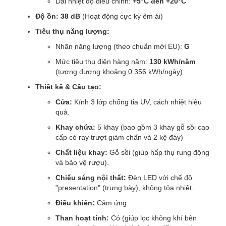
Dải nhiệt độ điều chỉnh:
+5°C đến +20°C
Độ ồn:
38 dB
(Hoạt động cực kỳ êm ái)
Tiêu thụ năng lượng:
Nhãn năng lượng (theo chuẩn mới EU):
G
Mức tiêu thụ điện hàng năm:
130 kWh/năm
(tương đương khoảng 0.356 kWh/ngày)
Thiết kế & Cấu tạo:
Cửa:
Kính 3 lớp chống tia UV, cách nhiệt hiệu
quả.
Khay chứa:
5 khay (bao gồm 3 khay gỗ sồi cao
cấp có ray trượt giảm chấn và 2 kệ đáy)
Chất liệu khay:
Gỗ sồi (giúp hấp thụ rung động
và bảo vệ rượu).
Chiếu sáng nội thất:
Đèn LED với chế độ
"presentation" (trưng bày), không tỏa nhiệt.
Điều khiển:
Cảm ứng
Than hoạt tính:
Có (giúp lọc không khí bên