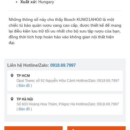
Xuất xứ:
Hungary
Những thông số này cho thấy Bosch KUW21AHG0 là một
chiếc tủ bảo quản rượu vang cao cấp, được thiết kế để mang
lại điều kiện lưu trữ tối ưu nhất cho bộ sưu tập rượu của bạn,
đồng thời tích hợp hoàn hảo vào không gian nội thất hiện
đại.
Liên hệ Hotline/Zalo:
0918.69.7997
TP HCM
Opal Tower, số 92 Nguyễn Hữu Cảnh Hotline/Zalo: 0918.69.7997
(
Bản đồ
)
TP Hà Nội
Số 603 Hoàng Hoa Thám, P.Ngọc Hà Hotline/Zalo: 0918.69.7997
(
Bản đồ
)