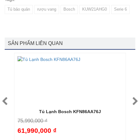
Tủ bảo quản
rượu vang
Bosch
KUW21AHG0
Serie 6
SẢN PHẨM LIÊN QUAN
ie
Tủ Lạnh Bosch KFN86AA76J
T
75,990,000 ₫
7
61,990,000 ₫
6
-18%
9%