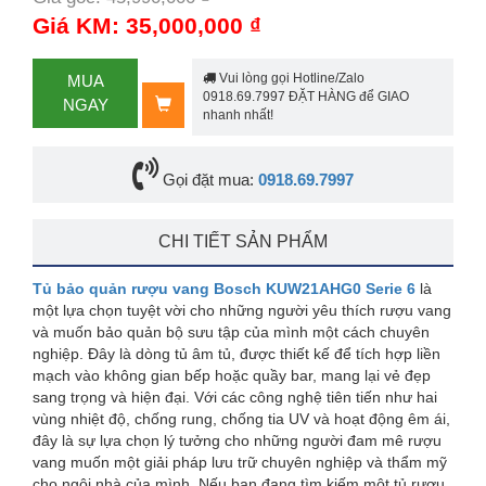
-24%
Giá KM: 35,000,000 ₫
Vui lòng gọi Hotline/Zalo
MUA
0918.69.7997 ĐẶT HÀNG để GIAO
NGAY
nhanh nhất!
Gọi đặt mua:
0918.69.7997
CHI TIẾT SẢN PHẨM
Tủ bảo quản rượu vang Bosch KUW21AHG0 Serie 6
là
một lựa chọn tuyệt vời cho những người yêu thích rượu vang
và muốn bảo quản bộ sưu tập của mình một cách chuyên
nghiệp. Đây là dòng tủ âm tủ, được thiết kế để tích hợp liền
mạch vào không gian bếp hoặc quầy bar, mang lại vẻ đẹp
sang trọng và hiện đại. Với các công nghệ tiên tiến như hai
vùng nhiệt độ, chống rung, chống tia UV và hoạt động êm ái,
đây là sự lựa chọn lý tưởng cho những người đam mê rượu
vang muốn một giải pháp lưu trữ chuyên nghiệp và thẩm mỹ
cho ngôi nhà của mình. Nếu bạn đang tìm kiếm một tủ rượu