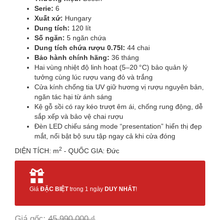
Serie:
6
Xuất xứ:
Hungary
Dung tích:
120 lít
Số ngăn:
5 ngăn chứa
Dung tích chứa rượu 0.75l:
44 chai
Bảo hành chính hãng:
36 tháng
Hai vùng nhiệt độ linh hoạt (5–20 °C) bảo quản lý
tưởng cùng lúc rượu vang đỏ và trắng
Cửa kính chống tia UV giữ hương vị rượu nguyên bản,
ngăn tác hại từ ánh sáng
Kệ gỗ sồi có ray kéo trượt êm ái, chống rung động, dễ
sắp xếp và bảo vệ chai rượu
Đèn LED chiếu sáng mode “presentation” hiển thị đẹp
mắt, nổi bật bộ sưu tập ngay cả khi cửa đóng
2
DIỆN TÍCH: m
- QUỐC GIA: Đức
Giá
ĐẶC BIỆT
trong 1 ngày
DUY NHẤT
!
Giá gốc:
45,990,000 ₫