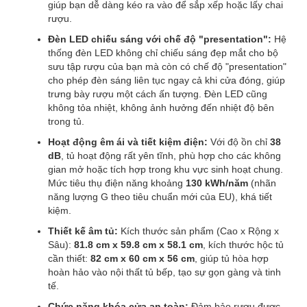
giúp bạn dễ dàng kéo ra vào để sắp xếp hoặc lấy chai
rượu.
Đèn LED chiếu sáng với chế độ "presentation":
Hệ
thống đèn LED không chỉ chiếu sáng đẹp mắt cho bộ
sưu tập rượu của bạn mà còn có chế độ "presentation"
cho phép đèn sáng liên tục ngay cả khi cửa đóng, giúp
trưng bày rượu một cách ấn tượng. Đèn LED cũng
không tỏa nhiệt, không ảnh hưởng đến nhiệt độ bên
trong tủ.
Hoạt động êm ái và tiết kiệm điện:
Với độ ồn chỉ
38
dB
, tủ hoạt động rất yên tĩnh, phù hợp cho các không
gian mở hoặc tích hợp trong khu vực sinh hoạt chung.
Mức tiêu thụ điện năng khoảng
130 kWh/năm
(nhãn
năng lượng G theo tiêu chuẩn mới của EU), khá tiết
kiệm.
Thiết kế âm tủ:
Kích thước sản phẩm (Cao x Rộng x
Sâu):
81.8 cm x 59.8 cm x 58.1 cm
, kích thước hộc tủ
cần thiết:
82 cm x 60 cm x 56 cm
, giúp tủ hòa hợp
hoàn hảo vào nội thất tủ bếp, tạo sự gọn gàng và tinh
tế.
Chức năng khóa cửa an toàn:
Đảm bảo rượu được