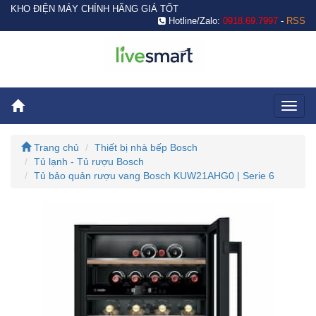
KHO ĐIỆN MÁY CHÍNH HÃNG GIÁ TỐT
Hotline/Zalo:
0918.69.7997
-
RSS
Toggl
naviga
Trang chủ
Thiết bị nhà bếp Bosch
Tủ lạnh - Tủ rượu Bosch
Tủ bảo quản rượu vang Bosch KUW21AHG0 | Serie 6