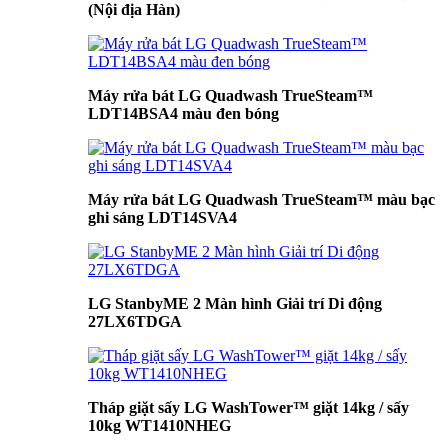
(Nội địa Hàn)
Máy rửa bát LG Quadwash TrueSteam™
LDT14BSA4 màu đen bóng
Máy rửa bát LG Quadwash TrueSteam™ màu bạc
ghi sáng LDT14SVA4
LG StanbyME 2 Màn hình Giải trí Di động
27LX6TDGA
Tháp giặt sấy LG WashTower™ giặt 14kg / sấy
10kg WT1410NHEG