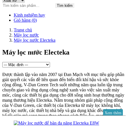
Tìm kiếm
Kinh nghiệm hay
Giỏ hàng (
0
)
Trang chủ
Máy lọc nước
Máy lọc nước Electeka
Máy lọc nước Electeka
Được thành lập vào năm 2007 tại Đan Mạch với mục tiêu góp phần
giải quyết các vấn đề liên quan đến biến đổi khí hậu và sức khỏe
cộng đồng, V-Dan Green Tech suốt những năm qua luôn tập trung
chuyển giao và ứng dụng công nghệ xanh vào việc sản xuất máy
móc, cùng các thiết bị gia dụng cho đời sống sinh hoạt thường ngày
mang thương hiệu Electeka. Nằm trong nhóm giải pháp cộng đồng
của V-Dan Green, các thiết bị của Electeka từ máy lọc không khí,
máy lọc nước, các thiết bị nhà bếp và gia dụng khác đều được thiết
Xem thêm
kế tối giản mà sang trọng theo phong cách Bắc Âu, mang lại giá trị
và hiệu năng tối ưu cho người sử dụng.