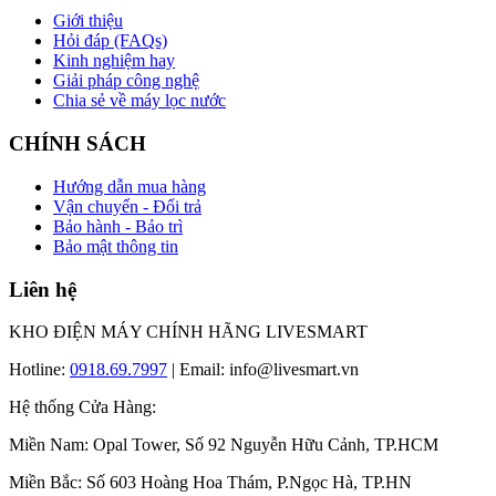
Giới thiệu
Hỏi đáp (FAQs)
Kinh nghiệm hay
Giải pháp công nghệ
Chia sẻ về máy lọc nước
CHÍNH SÁCH
Hướng dẫn mua hàng
Vận chuyển - Đổi trả
Bảo hành - Bảo trì
Bảo mật thông tin
Liên hệ
KHO ĐIỆN MÁY CHÍNH HÃNG LIVESMART
Hotline:
0918.69.7997
| Email: info@livesmart.vn
Hệ thống Cửa Hàng:
Miền Nam: Opal Tower, Số 92 Nguyễn Hữu Cảnh, TP.HCM
Miền Bắc: Số 603 Hoàng Hoa Thám, P.Ngọc Hà, TP.HN