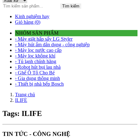
Tìm kiếm
Kinh nghiệm hay
Giỏ hàng (
0
)
NHÓM SẢN PHẨM
› Máy giặt hấp sấy LG Styler
› Máy hút ẩm dân dụng - công nghiệp
› Máy lọc nước cao cấp
› Máy lọc không khí
› Tủ lạnh chính hãng
› Robot hút bụi lau nhà
› Ghế Ô Tô Cho Bé
› Gia dụng thông minh
› Thiết bị nhà bếp Bosch
Trang chủ
ILIFE
Tags: ILIFE
TIN TỨC - CÔNG NGHỆ