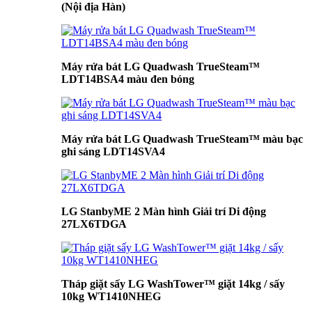
(Nội địa Hàn)
Máy rửa bát LG Quadwash TrueSteam™
LDT14BSA4 màu đen bóng
Máy rửa bát LG Quadwash TrueSteam™ màu bạc
ghi sáng LDT14SVA4
LG StanbyME 2 Màn hình Giải trí Di động
27LX6TDGA
Tháp giặt sấy LG WashTower™ giặt 14kg / sấy
10kg WT1410NHEG