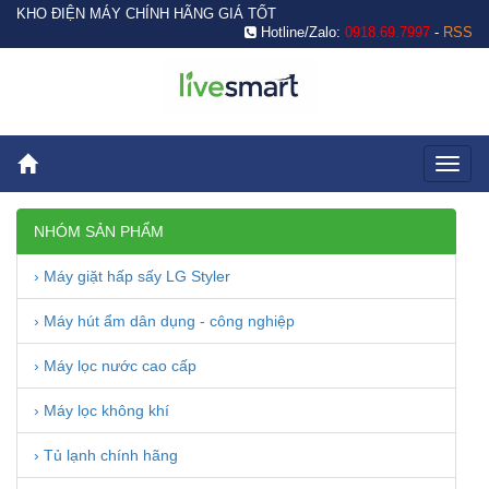
KHO ĐIỆN MÁY CHÍNH HÃNG GIÁ TỐT
Hotline/Zalo:
0918.69.7997
-
RSS
Toggl
naviga
NHÓM SẢN PHẨM
› Máy giặt hấp sấy LG Styler
› Máy hút ẩm dân dụng - công nghiệp
› Máy lọc nước cao cấp
› Máy lọc không khí
› Tủ lạnh chính hãng