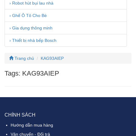
› Robot hút bụi lau nhà
› Ghế Ô Tô Cho Bé
› Gia dụng thông minh
› Thiết bị nhà bếp Bosch
Trang chủ
KAG93AIEP
Tags: KAG93AIEP
CHÍNH SÁCH
Hướng dẫn mua hàng
Vận chuyển - Đổi trả