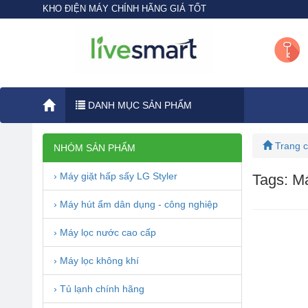
KHO ĐIỆN MÁY CHÍNH HÃNG GIÁ TỐT
DANH MỤC SẢN PHẨM
Trang 
NHÓM SẢN PHẨM
› Máy giặt hấp sấy LG Styler
Tags: Má
› Máy hút ẩm dân dụng - công nghiệp
› Máy lọc nước cao cấp
› Máy lọc không khí
› Tủ lạnh chính hãng