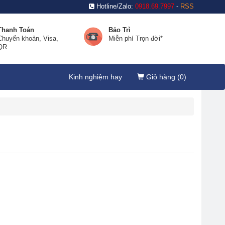
Hotline/Zalo:
0918.69.7997
-
RSS
Thanh Toán
Bảo Trì
Chuyển khoản, Visa,
Miễn phí Trọn đời*
QR
Kinh nghiệm hay
Giỏ hàng (
0
)