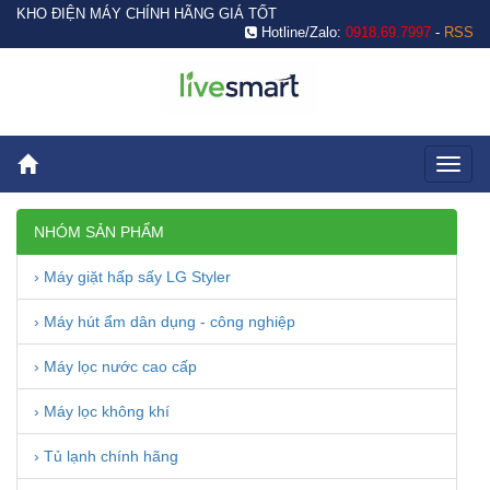
KHO ĐIỆN MÁY CHÍNH HÃNG GIÁ TỐT
Hotline/Zalo:
0918.69.7997
-
RSS
Toggl
naviga
NHÓM SẢN PHẨM
› Máy giặt hấp sấy LG Styler
› Máy hút ẩm dân dụng - công nghiệp
› Máy lọc nước cao cấp
› Máy lọc không khí
› Tủ lạnh chính hãng