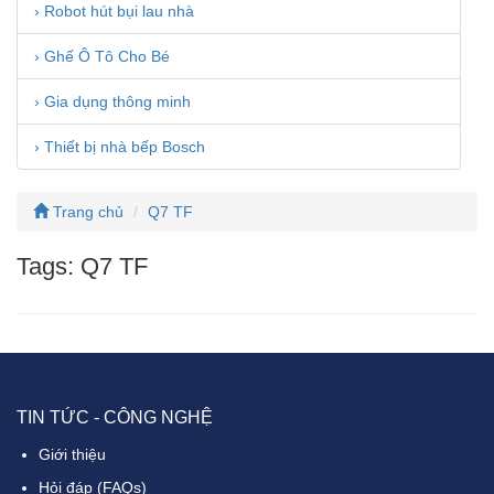
› Robot hút bụi lau nhà
› Ghế Ô Tô Cho Bé
› Gia dụng thông minh
› Thiết bị nhà bếp Bosch
Trang chủ
Q7 TF
Tags: Q7 TF
TIN TỨC - CÔNG NGHỆ
Giới thiệu
Hỏi đáp (FAQs)