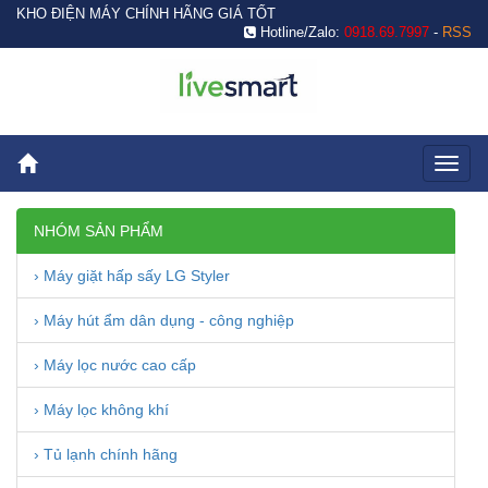
KHO ĐIỆN MÁY CHÍNH HÃNG GIÁ TỐT
Hotline/Zalo:
0918.69.7997
-
RSS
Toggl
naviga
NHÓM SẢN PHẨM
› Máy giặt hấp sấy LG Styler
› Máy hút ẩm dân dụng - công nghiệp
› Máy lọc nước cao cấp
› Máy lọc không khí
› Tủ lạnh chính hãng