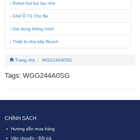
› Robot hút bụi lau nhà
› Ghế Ô Tô Cho Bé
› Gia dụng thông minh
› Thiết bị nhà bếp Bosch
Trang chủ
WGG244A0SG
Tags: WGG244A0SG
CHÍNH SÁCH
Hướng dẫn mua hàng
Vận chuyển - Đổi trả