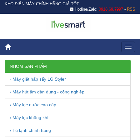
KHO ĐIỆN MÁY CHÍNH HÃNG GIÁ TỐT
Hotline/Zalo:
0918.69.7997
-
RSS
Toggl
naviga
NHÓM SẢN PHẨM
› Máy giặt hấp sấy LG Styler
› Máy hút ẩm dân dụng - công nghiệp
› Máy lọc nước cao cấp
› Máy lọc không khí
› Tủ lạnh chính hãng