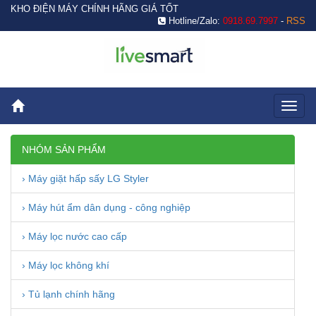
KHO ĐIỆN MÁY CHÍNH HÃNG GIÁ TỐT
Hotline/Zalo:
0918.69.7997
-
RSS
Toggl
naviga
NHÓM SẢN PHẨM
› Máy giặt hấp sấy LG Styler
› Máy hút ẩm dân dụng - công nghiệp
› Máy lọc nước cao cấp
› Máy lọc không khí
› Tủ lạnh chính hãng