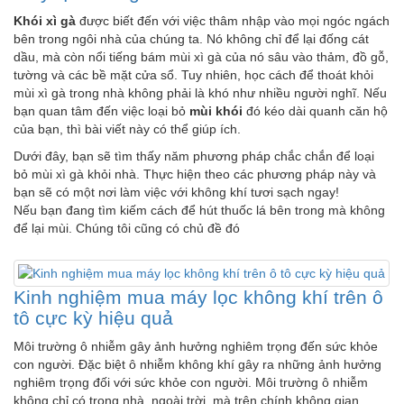
Khói xì gà
được biết đến với việc thâm nhập vào mọi ngóc ngách
bên trong ngôi nhà của chúng ta. Nó không chỉ để lại đống cát
dầu, mà còn nổi tiếng bám mùi xì gà của nó sâu vào thảm, đồ gỗ,
tường và các bề mặt cửa sổ. Tuy nhiên, học cách để thoát khỏi
mùi xì gà trong nhà không phải là khó như nhiều người nghĩ. Nếu
bạn quan tâm đến việc loại bỏ
mùi khói
đó kéo dài quanh căn hộ
của bạn, thì bài viết này có thể giúp ích.
Dưới đây, bạn sẽ tìm thấy năm phương pháp chắc chắn để loại
bỏ mùi xì gà khỏi nhà. Thực hiện theo các phương pháp này và
bạn sẽ có một nơi làm việc với không khí tươi sạch ngay!
Nếu bạn đang tìm kiếm cách để hút thuốc lá bên trong mà không
để lại mùi. Chúng tôi cũng có chủ đề đó
Kinh nghiệm mua máy lọc không khí trên ô
tô cực kỳ hiệu quả
Môi trường ô nhiễm gây ảnh hưởng nghiêm trọng đến sức khỏe
con người. Đặc biệt ô nhiễm không khí gây ra những ảnh hưởng
nghiêm trọng đối với sức khỏe con người. Môi trường ô nhiễm
không chỉ có trong nhà, ngoài trời, mà trên chính không gian