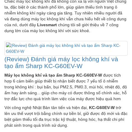
Chiếc máy lọc không khí đã không còn xa lạ với người Việt chúng
ta, đặc biệt ở các thành phố lớn, giúp giảm thiểu tình trạng ô
nhiễm không khí ngày càng gia tăng. Tuy nhiên nhiều người đã
và đang dùng máy lọc không khí vẫn chưa hiểu hết về công dụng
của nó, dưới đây
Livesmart
chúng tôi sẽ giới thiệu về 7 công
dụng lớn của máy lọc không khí với sức khoẻ.
(Review) Đánh giá máy lọc không khí và
tạo ẩm Sharp KC-G60EV-W
Máy lọc không khí và tạo ẩm Sharp KC-G60EV-W
được tích
hợp 6 cảm biến giúp thiết bị nhận biết được 7 yếu tố ô nhiễm
trong không khí : bụi bẩn, bụi PM2.5, PM0.3, mùi hôi, nhiệt độ, độ
ẩm hay ánh sáng... giúp cho máy có được thông số chính xác, hỗ
trợ đắc lực cho quá trình làm việc của máy được hiệu quả hơn
Với công nghệ Nhật Bản tân tiến và hiện đại,
KC-G60EV-W
trở
lên ưu thế vượt trội bằng chính sự bền bỉ, giữ được độ mới và đặc
biệt giảm thiểu tối đa trục trặc kỹ thuật, hỏng hóc, hạ thất chi phí
phát sinh trong quá trình sử dụng.