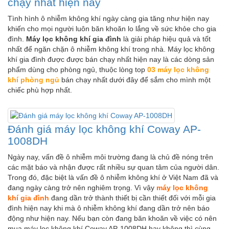
chạy nhất hiện nay
Tình hình ô nhiễm không khí ngày càng gia tăng như hiện nay
khiến cho mọi người luôn băn khoăn lo lắng về sức khỏe cho gia
đình.
Máy lọc không khí gia đình
là giải pháp hiệu quả và tốt
nhất để ngăn chặn ô nhiễm không khí trong nhà. Máy lọc không
khí gia đình được được bán chạy nhất hiện nay là các dòng sản
phẩm dùng cho phòng ngủ, thuộc lòng top
03 máy lọc không
khí phòng ngủ
bán chạy nhất dưới đây để sắm cho mình một
chiếc phù hợp nhất.
Đánh giá máy lọc không khí Coway AP-
1008DH
Ngày nay, vấn đề ô nhiễm môi trường đang là chủ đề nóng trên
các mặt báo và nhận được rất nhiều sự quan tâm của người dân.
Trong đó, đặc biệt là vấn đề ô nhiễm không khí ở Việt Nam đã và
đang ngày càng trở nên nghiêm trọng. Vì vậy
máy lọc khô
ng
khí gia đình
đang dần trở thành thiết bị cần thiết đối với mỗi gia
đình hiện nay khi mà ô nhiễm không khí đang dần trở nên báo
động như hiện nay. Nếu bạn còn đang băn khoăn về việc có nên
mua máy lọc không khí Coway AP-1008DH hay không thì cùng